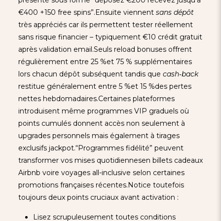
présenté sous forme “déposez €200 recevez jusqu’à
€400 +150 free spins”.Ensuite viennent
sans dépôt
très appréciés car ils permettent tester réellement
sans risque financier – typiquement €10 crédit gratuit
après validation email.Seuls reload bonuses offrent
régulièrement entre 25 %et 75 % supplémentaires
lors chacun dépôt subséquent tandis que
cash‑back
restitue généralement entre 5 %et 15 %des pertes
nettes hebdomadaires.Certaines plateformes
introduisent même programmes VIP graduels où
points cumulés donnent accès non seulement à
upgrades personnels mais également à tirages
exclusifs jackpot.“Programmes fidélité” peuvent
transformer vos mises quotidiennes​en billets cadeaux
Airbnb voire voyages all-inclusive selon certaines
promotions françaises récentes.Notice toutefois
toujours deux points cruciaux avant activation :
Lisez scrupuleusement toutes conditions