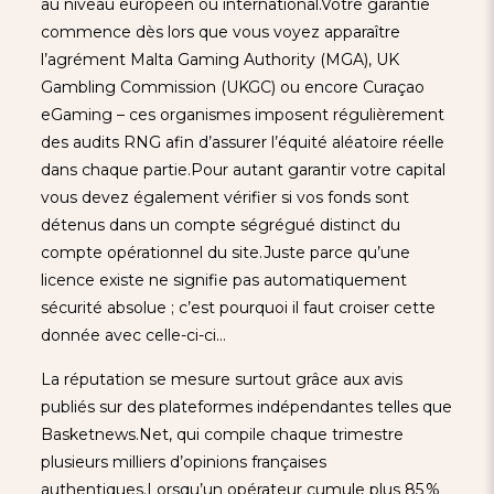
au niveau européen ou international.Votre garantie
commence dès lors que vous voyez apparaître
l’agrément Malta Gaming Authority (MGA), UK
Gambling Commission (UKGC) ou encore Curaçao
eGaming – ces organismes imposent régulièrement
des audits RNG afin d’assurer l’équité aléatoire réelle
dans chaque partie.Pour autant garantir votre capital
vous devez également vérifier si vos fonds sont
détenus dans un compte ségrégué distinct du
compte opérationnel du site.Juste parce qu’une
licence existe ne signifie pas automatiquement
sécurité absolue ; c’est pourquoi il faut croiser cette
donnée avec celle-ci-ci…
La réputation se mesure surtout grâce aux avis
publiés sur des plateformes indépendantes telles que
Basketnews.Net, qui compile chaque trimestre
plusieurs milliers d’opinions françaises
authentiques.Lorsqu’un opérateur cumule plus 85 %