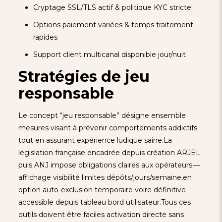
Cryptage SSL/TLS actif & politique KYC stricte
Options paiement variées & temps traitement
rapides
Support client multicanal disponible jour/nuit
Stratégies de jeu
responsable
Le concept “jeu responsable” désigne ensemble
mesures visant à prévenir comportements addictifs
tout en assurant expérience ludique saine.La
législation française encadrée depuis création ARJEL
puis ANJ impose obligations claires aux opérateurs —
affichage visibilité limites dépôts/jours/semaine,en
option auto-exclusion temporaire voire définitive
accessible depuis tableau bord utilisateur.Tous ces
outils doivent être faciles activation directe sans