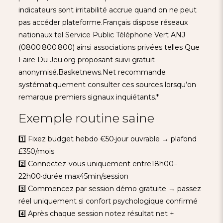
indicateurs sont irritabilité accrue quand on ne peut
pas accéder plateforme.Français dispose réseaux
nationaux tel Service Public Téléphone Vert ANJ
(0800 800 800) ainsi associations privées telles Que
Faire Du Jeu.org proposant suivi gratuit
anonymisé.Basketnews.Net recommande
systématiquement consulter ces sources lorsqu’on
remarque premiers signaux inquiétants.*
Exemple routine saine
1️⃣ Fixez budget hebdo €50·jour ouvrable → plafond
£350/mois
2️⃣ Connectez-vous uniquement entre18h00–
22h00·durée max45min/session
3️⃣ Commencez par session démo gratuite → passez
réel uniquement si confort psychologique confirmé
4️⃣ Après chaque session notez résultat net +