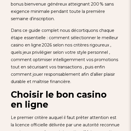
bonus bienvenue généreux atteignant 200 % sans
exigence minimale pendant toute la première
semaine d’inscription.​
Dans ce guide complet nous décortiquons chaque
étape essentielle : comment sélectionner le meilleur
casino en ligne 2026 selon nos critères rigoureux ,
quels jeux privilégier selon votre style personnel ,
comment optimiser intelligemment vos promotions
tout en sécurisant vos transactions , puis enfin
comment jouer responsablement afin d’allier plaisir
durable et maîtrise financière.
Choisir le bon casino
en ligne
Le premier critère auquel il faut prêter attention est
la licence officielle délivrée par une autorité reconnue