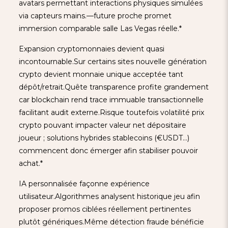
avatars permettant interactions physiques simulées
via capteurs mains.—future proche promet
immersion comparable salle Las Vegas réelle.*
Expansion cryptomonnaies devient quasi
incontournable.Sur certains sites nouvelle génération
crypto devient monnaie unique acceptée tant
dépôt/retrait.Quête transparence profite grandement
car blockchain rend trace immuable transactionnelle
facilitant audit externe.Risque toutefois volatilité prix
crypto pouvant impacter valeur net dépositaire
joueur ; solutions hybrides stablecoins (€USDT…)
commencent donc émerger afin stabiliser pouvoir
achat.*
IA personnalisée façonne expérience
utilisateur.Algorithmes analysent historique jeu afin
proposer promos ciblées réellement pertinentes
plutôt génériques.Même détection fraude bénéficie