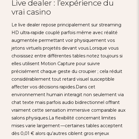
Live dealer : l’expérience du
vrai casino
Le live dealer repose principalement sur streaming
HD ultra‑rapide couplé parfois même avec réalité
augmentée permettant voir physiquement vos
jetons virtuels projetés devant vous.Lorsque vous
choisissez entre différentes tables notez toujours si
elles utilisent Motion Capture pour suivre
précisément chaque geste du croupier ; cela réduit
considérablement tout retard visuel susceptible
affecter vos décisions rapides.Dans cet
environnement humain interagit non seulement via
chat texte mais parfois audio bidirectionnel offrant
vraiment cette sensation immersive comparable aux
salons physiques.La flexibilité concernant limites
mises varie largement —certaines tables acceptent
dès 0,01 € alors qu’autres ciblent gros enjeux