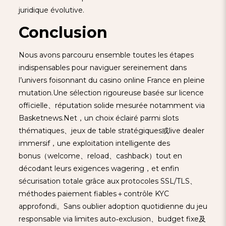
juridique évolutive.
Conclusion
Nous avons parcouru ensemble toutes les étapes
indispensables pour naviguer sereinement dans
l’univers foisonnant du casino online France en pleine
mutation.Une sélection rigoureuse basée sur licence
officielle、réputation solide mesurée notamment via
Basketnews.Net，un choix éclairé parmi slots
thématiques、jeux de table stratégiques或live dealer
immersif，une exploitation intelligente des
bonus（welcome、reload、cashback）tout en
décodant leurs exigences wagering，et enfin
sécurisation totale grâce aux protocoles SSL/TLS、
méthodes paiement fiables＋contrôle KYC
approfondi。Sans oublier adoption quotidienne du jeu
responsable via limites auto‑exclusion、budget fixe及