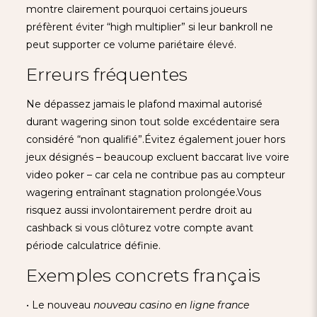
montre clairement pourquoi certains joueurs
préfèrent éviter “high multiplier” si leur bankroll ne
peut supporter ce volume pariétaire élevé.​
Erreurs fréquentes
Ne dépassez jamais le plafond maximal autorisé
durant wagering sinon tout solde excédentaire sera
considéré “non qualifié”.Évitez également jouer hors
jeux désignés – beaucoup excluent baccarat live voire
video poker – car cela ne contribue pas au compteur
wagering entraînant stagnation prolongée.Vous
risquez aussi involontairement perdre droit au
cashback si vous clôturez votre compte avant
période calculatrice définie.​
Exemples concrets français
• Le nouveau
nouveau casino en ligne france