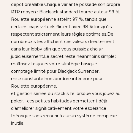
dépôt préalable.Chaque variante possède son propre
RTP moyen : Blackjack standard tourne autour 99 %,
Roulette européenne atteint 97 %, tandis que
certains craps virtuels flirtent avec 98 % lorsqu’ils
respectent strictement leurs règles optimales.De
nombreux sites affichent ces valeurs directement
dans leur lobby afin que vous puissiez choisir
judicieusement.Le secret reste néanmoins simple :
maîtrisez toujours votre stratégie basique –
comptage limité pour Blackjack Surrender,
mise constante hors bordure intérieure pour
Roulette européenne,
et gestion serrée du stack size lorsque vous jouez au
poker.– ces petites habitudes permettent déjà​
d’améliorer significativement votre espérance
théorique sans recourir à aucun système complexe
inutile.​