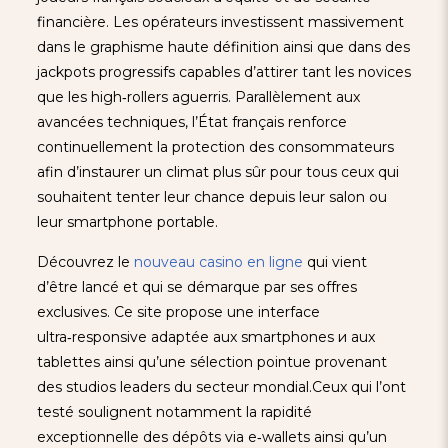
financière. Les opérateurs investissent massivement
dans le graphisme haute définition ainsi que dans des
jackpots progressifs capables d’attirer tant les novices
que les high‑rollers aguerris. Parallèlement aux
avancées techniques, l’État français renforce
continuellement la protection des consommateurs
afin d’instaurer un climat plus sûr pour tous ceux qui
souhaitent tenter leur chance depuis leur salon ou
leur smartphone portable.
Découvrez le
nouveau casino en ligne
qui vient
d’être lancé et qui se démarque par ses offres
exclusives. Ce site propose une interface
ultra‑responsive adaptée aux smartphones и aux
tablettes ainsi qu’une sélection pointue provenant
des studios leaders du secteur mondial.Ceux qui l’ont
testé soulignent notamment la rapidité
exceptionnelle des dépôts via e‑wallets ainsi qu’un