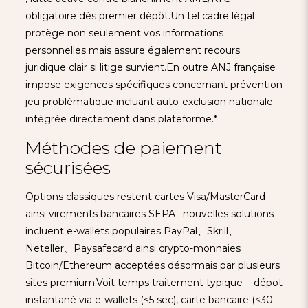
obligatoire dès premier dépôt.Un tel cadre légal
protège non seulement vos informations
personnelles mais assure également recours
juridique clair si litige survient.En outre ANJ française
impose exigences spécifiques concernant prévention
jeu problématique incluant auto-exclusion nationale
intégrée directement dans plateforme.*
Méthodes de paiement
sécurisées
Options classiques restent cartes Visa/MasterCard
ainsi virements bancaires SEPA ; nouvelles solutions
incluent e-wallets populaires PayPal、Skrill、
Neteller、Paysafecard ainsi crypto-monnaies
Bitcoin/Ethereum acceptées désormais par plusieurs
sites premium.Voit temps traitement typique —dépot
instantané via e-wallets (<5 sec), carte bancaire (<30