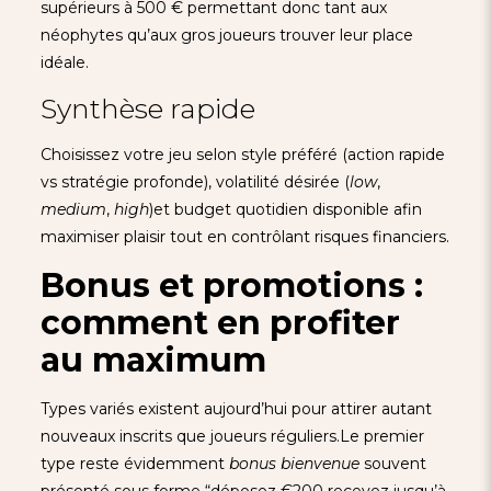
supérieurs à 500 € permettant donc tant aux
néophytes qu’aux gros joueurs trouver leur place
idéale.​
Synthèse rapide
Choisissez votre jeu selon style préféré (action rapide
vs stratégie profonde), volatilité désirée (
low
,
medium
,
high
)​et budget quotidien disponible afin
maximiser plaisir tout en contrôlant risques financiers.
Bonus et promotions :
comment en profiter
au maximum
Types variés existent aujourd’hui pour attirer autant
nouveaux inscrits que joueurs réguliers.Le premier
type reste évidemment
bonus bienvenue
souvent