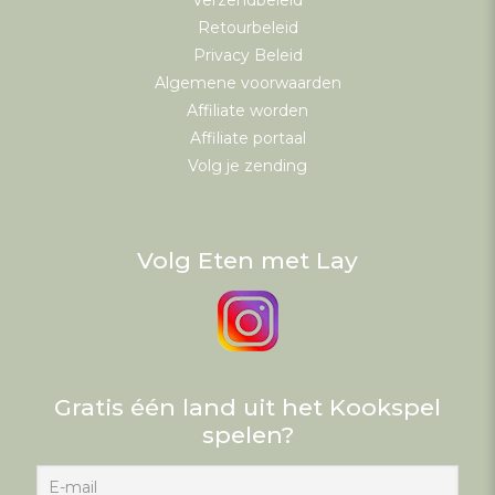
Verzendbeleid
Retourbeleid
Privacy Beleid
Algemene voorwaarden
Affiliate worden
Affiliate portaal
Volg je zending
Volg Eten met Lay
Gratis één land uit het Kookspel
spelen?