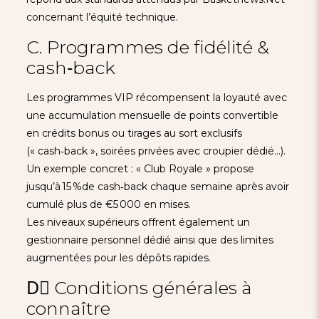
concernant l’équité technique.
C. Programmes de fidélité &
cash‑back
Les programmes VIP récompensent la loyauté avec
une accumulation mensuelle de points convertible
en crédits bonus ou tirages au sort exclusifs
(« cash‑back », soirées privées avec croupier dédié…).
Un exemple concret : « Club Royale » propose
jusqu’à 15 %​de cash‑back chaque semaine après avoir
cumulé plus de €5 000 en mises.
Les niveaux supérieurs offrent également un
gestionnaire personnel dédié ainsi que des limites
augmentées pour les dépôts rapides.
D️⃣ Conditions générales à
connaître