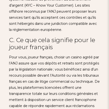
d’argent (KYC – Know Your Customer). Les sites
offshore reconnus par l’ANJ peuvent proposer leurs
services tant qu’ils acceptent ces contrôles et qu’ils
sont hébergés dans une juridiction compatible avec
la réglementation européenne.
C. Ce que cela signifie pour le
joueur français
Pour vous, joueur français, choisir un casino agréé par
l’ANJ assure que vos dépôts et retraits sont protégés
par la législation nationale ; vous bénéficiez ainsi d’un
recours possible devant l’Autorité ou via les tribunaux
français en cas de litige commercial ou technique. De
plus, les plateformes licenciées offrent une
transparence totale sur leurs conditions générales et
mettent à disposition un service client francophone
capable de répondre rapidement aux réclamations