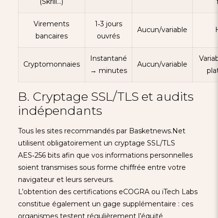
(Skrill…)
Virements
1‑3 jours
Aucun/variable
bancaires
ouvrés
Instantané
Variab
Cryptomonnaies
Aucun/variable
→ minutes
pl
B. Cryptage SSL/TLS et audits
indépendants
Tous les sites recommandés par Basketnews.Net
utilisent obligatoirement un cryptage SSL/TLS
AES‑256 bits afin que vos informations personnelles
soient transmises sous forme chiffrée entre votre
navigateur et leurs serveurs.
L’obtention des certifications eCOGRA ou iTech Labs
constitue également un gage supplémentaire : ces
organismes testent régulièrement l’équité