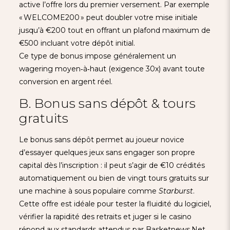
active l’offre lors du premier versement. Par exemple
« WELCOME200 » peut doubler votre mise initiale
jusqu’à €200 tout en offrant un plafond maximum de
€500 incluant votre dépôt initial.
Ce type de bonus impose généralement un
wagering moyen‑à‑haut (exigence 30x) avant toute
conversion en argent réel.
B. Bonus sans dépôt & tours
gratuits
Le bonus sans dépôt permet au joueur novice
d’essayer quelques jeux sans engager son propre
capital dès l’inscription : il peut s’agir de €10 crédités
automatiquement ou bien de vingt tours gratuits sur
une machine à sous populaire comme
Starburst
.
Cette offre est idéale pour tester la fluidité du logiciel,
vérifier la rapidité des retraits et juger si le casino
répond aux standards attendus par Basketnews.Net