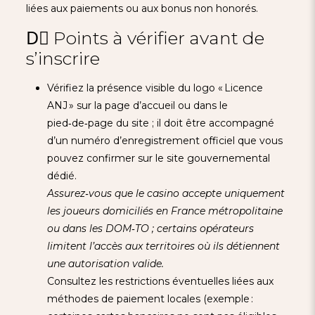
liées aux paiements ou aux bonus non honorés.
D️⃣ Points à vérifier avant de
s’inscrire
Vérifiez la présence visible du logo « Licence
ANJ » sur la page d’accueil ou dans le
pied‑de‑page du site ; il doit être accompagné
d’un numéro d’enregistrement officiel que vous
pouvez confirmer sur le site gouvernemental
dédié.
Assurez‑vous que le casino accepte uniquement
les joueurs domiciliés en France métropolitaine
ou dans les DOM‑TO ; certains opérateurs
limitent l’accès aux territoires où ils détiennent
une autorisation valide.
Consultez les restrictions éventuelles liées aux
méthodes de paiement locales (exemple :