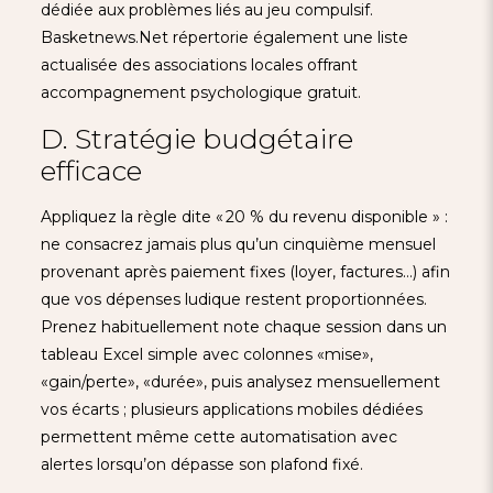
dédiée aux problèmes liés au jeu compulsif.
Basketnews.Net répertorie également une liste
actualisée des associations locales offrant
accompagnement psychologique gratuit.
D.​ Stratégie budgétaire
efficace
Appliquez la règle dite « 20 % du revenu disponible » :
ne consacrez jamais plus qu’un cinquième mensuel
provenant après paiement fixes (loyer, factures…) afin
que vos dépenses ludique restent proportionnées.
Prenez habituellement note chaque session dans un
tableau Excel simple avec colonnes «mise»,
«gain/perte», «durée», puis analysez mensuellement
vos écarts ; plusieurs applications mobiles dédiées
permettent même cette automatisation avec
alertes lorsqu’on dépasse son plafond fixé.