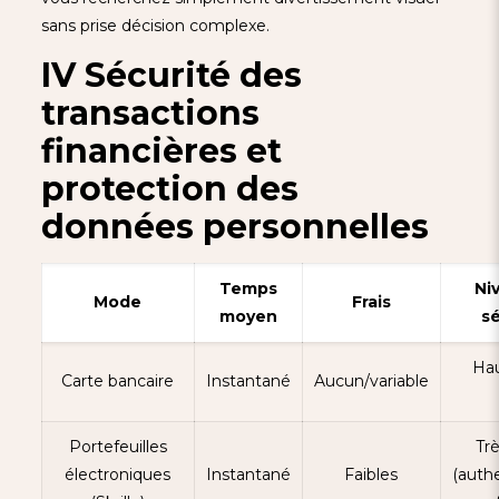
sans prise décision complexe.
IV Sécurité des
transactions
financières et
protection des
données personnelles
Temps
Ni
Mode
Frais
moyen
sé
Ha
Carte bancaire
Instantané
Aucun/variable
Portefeuilles
Tr
électroniques
Instantané
Faibles
(authe