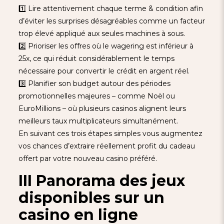
1️⃣ Lire attentivement chaque terme & condition afin
d’éviter les surprises désagréables comme un facteur
trop élevé appliqué aux seules machines à sous.
2️⃣ Prioriser les offres où le wagering est inférieur à
25x, ce qui réduit considérablement le temps
nécessaire pour convertir le crédit en argent réel.
3️⃣ Planifier son budget autour des périodes
promotionnelles majeures – comme Noël ou
EuroMillions – où plusieurs casinos alignent leurs
meilleurs taux multiplicateurs simultanément.
En suivant ces trois étapes simples vous augmentez
vos chances d’extraire réellement profit du cadeau
offert par votre nouveau casino préféré.
III Panorama des jeux
disponibles sur un
casino en ligne