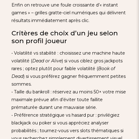
Enfin on retrouve une foule croissante d’« instant
games » – grilles gratte-ciel numériques qui délivrent
résultats immédiatement après clic.
Critères de choix d’un jeu selon
son profil joueur
• Volatilité vs stabilité : choisissez une machine haute
volatilité (
Dead or Alive
) si vous ciblez gros jackpots
rares ; optez plutôt pour faible volatilité (
Book of
Dead
) si vous préférez gagner fréquemment petites
sommes.
• Taille du bankroll : réservez au moins 50× votre mise
maximale prévue afin d’éviter toute faillite
prématurée durant une mauvaise série.
• Préférence stratégique vs hasard pur : privilégiez
blackjack ou poker si vous appréciez analyser
probabilités ; tournez-vous vers slots thématiques si
vous recherchez simplement divertissement visuel