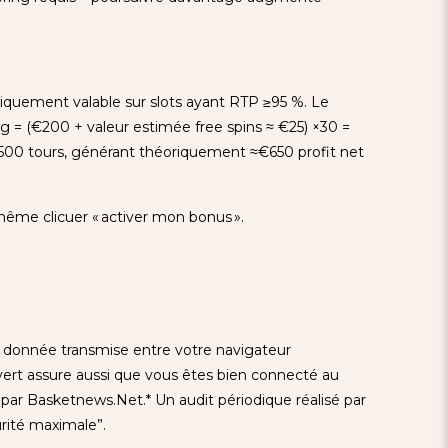
quement valable sur slots ayant RTP ≥95 %. Le
= (€200 + valeur estimée free spins ≈ €25) ×30 =
1500 tours, générant théoriquement ≈€650 profit net
même clicuer « activer mon bonus ».
que donnée transmise entre votre navigateur
 vert assure aussi que vous êtes bien connecté au
par Basketnews.Net.* Un audit périodique réalisé par
rité maximale”.