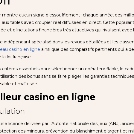
 montre aucun signe d’essoufflement : chaque année, des million
aux tables avec croupier réel diffusées en direct. Cette popularit
 et d’incitations financières très attractives qui rivalisent avec le
indépendant spécialisé dans les revues détaillées et les classem
eau casino en ligne
ainsi que des comparatifs pertinents qui aide
a loi française.
 critères essentiels pour sélectionner un opérateur fiable, le cad
ilisation des bonus sans se faire piéger, les garanties techniques r
sable et maîtrisée.
leur casino en ligne
gulation
ne licence délivrée par l’Autorité nationale des jeux (ANJ), anc
rotection des mineurs, prévention du blanchiment d’argent et mise