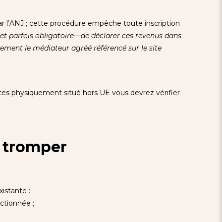
ar l’ANJ ; cette procédure empêche toute inscription
t parfois obligatoire—de déclarer ces revenus dans
tement le médiateur agréé référencé sur le site
êtes physiquement situé hors UE vous devrez vérifier
e tromper
xistante :
ctionnée ;