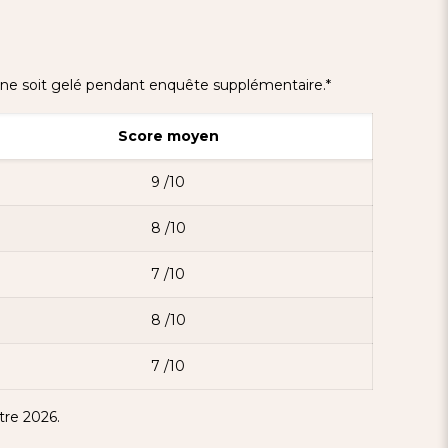
 ne soit gelé pendant enquête supplémentaire.*
Score moyen
9 /10
8 /10
7 /10
8 /10
7 /10
re 2026.