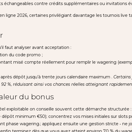
 échangeables contre crédits supplémentaires ou invitations é
 ligne 2026, certaines privilégiant davantage les tournois live t
r
l faut analyser avant acceptation :
tion du code promo ;
montant misé compte réellement pour remplir le wagering (
exemp
 après dépôt jusqu’à trente jours calendaire maximum .
Certains 
 à 92 %, réduisant ainsi vos chances réelles atteignant rapidemen
valeur du bonus
réel exploitable on conseille souvent cette démarche structurée :
re dépôt minimum €50); concentrez vos mises initiales sur slot
nt phase wagering.; appliquez ensuite une gestion stricte ‑ ne j
0.; enfin terminez dès que vous avez atteint environ 70 % du w