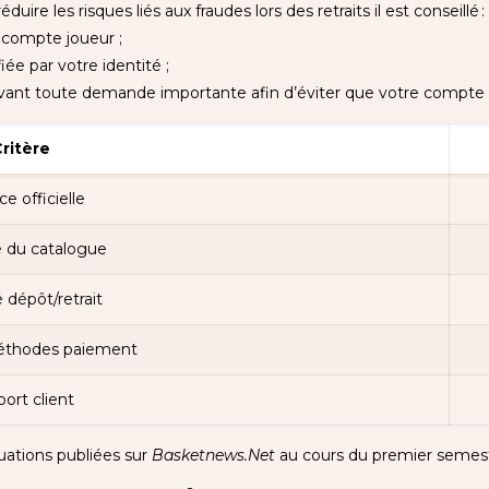
uire les risques liés aux fraudes lors des retraits il est conseillé :
e compte joueur ;
e par votre identité ;
C avant toute demande importante afin d’éviter que votre compte
ritère
e officielle
é du catalogue
 dépôt/retrait
éthodes paiement
ort client
ations publiées sur
Basketnews.Net
au cours du premier semest