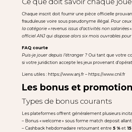
Ce que doit savoir chaque joue
Chaque inscrit doit fournir une pièce officielle prou
frauduleuse voire sous pseudonyme illégal.
Pour ceux 
la catégorie « revenus issus d’activités non salariée
officiel ANJ qui dispose alors six mois ouvrables pou
FAQ courte
Puis-je jouer depuis l’étranger ?
Oui tant que votre co
si votre juridiction accepte les jeux provenant d’opér
Liens utiles : https://www.anj.fr – https://www.cnil.fr
Les bonus et promotion
Types de bonus courants
Les plateformes offrent généralement plusieurs incitati
– Bonus « welcome » sous forme match deposit allant
– Cashback hebdomadaire retournant entre
5 %
et
15