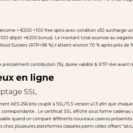
lcome = €200 +100 free spins avec condition x30 surcharge uni
100 dépôt +€200 bonus). Le montant total soumise au wagering 
lood Suckers
(RTP=98 %) il atteint environ 70 % après près de 
e précisément contribution (%), durée validité & RTP réel avant 
eux en ligne
yptage SSL
frement AES‑256 bits couplé à SSL/TLS version ≥1​.3 afin que cha
vée correspondante . Le certificat SSL affiché sous forme cadenas
nsable quand on compare différents nouveaux casinos présentés 
 chez plusieures plateformes classées parmi celles offrant “sécu