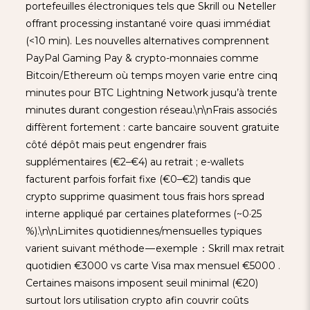
portefeuilles électroniques tels que Skrill ou Neteller
offrant processing instantané voire quasi immédiat
(<10 min). Les nouvelles alternatives comprennent
PayPal Gaming Pay & crypto-monnaies comme
Bitcoin/Ethereum où temps moyen varie entre cinq
minutes pour BTC Lightning Network jusqu’à trente
minutes durant congestion réseau.\n\nFrais associés
diffèrent fortement : carte bancaire souvent gratuite
côté dépôt mais peut engendrer frais
supplémentaires (€2–€4) au retrait ; e-wallets
facturent parfois forfait fixe (€0–€2) tandis que
crypto supprime quasiment tous frais hors spread
interne appliqué par certaines plateformes (~0·25
%).\n\nLimites quotidiennes/mensuelles typiques
varient suivant méthode — exemple ：Skrill max retrait
quotidien €3000 vs carte Visa max mensuel €5000 .
Certaines maisons imposent seuil minimal (€20)
surtout lors utilisation crypto afin couvrir coûts