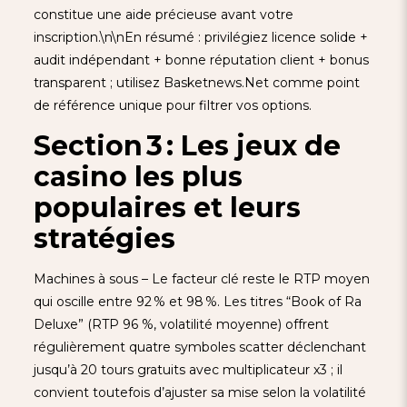
constitue une aide précieuse avant votre
inscription.\n\nEn résumé : privilégiez licence solide +
audit indépendant + bonne réputation client + bonus
transparent ; utilisez Basketnews.Net comme point
de référence unique pour filtrer vos options.
Section 3 : Les jeux de
casino les plus
populaires et leurs
stratégies
Machines à sous – Le facteur clé reste le RTP moyen
qui oscille entre 92 % et 98 %. Les titres “Book of Ra
Deluxe” (RTP 96 %, volatilité moyenne) offrent
régulièrement quatre symboles scatter déclenchant
jusqu’à 20 tours gratuits avec multiplicateur x3 ; il
convient toutefois d’ajuster sa mise selon la volatilité