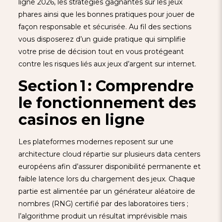
ligne 2026, les stratégies gagnantes sur les jeux
phares ainsi que les bonnes pratiques pour jouer de
façon responsable et sécurisée. Au fil des sections
vous disposerez d’un guide pratique qui simplifie
votre prise de décision tout en vous protégeant
contre les risques liés aux jeux d’argent sur internet.
Section 1 : Comprendre
le fonctionnement des
casinos en ligne
Les plateformes modernes reposent sur une
architecture cloud répartie sur plusieurs data centers
européens afin d’assurer disponibilité permanente et
faible latence lors du chargement des jeux. Chaque
partie est alimentée par un générateur aléatoire de
nombres (RNG) certifié par des laboratoires tiers ;
l’algorithme produit un résultat imprévisible mais