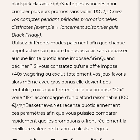
blackjack classique.\n\nStratégies avancées pour
cumuler plusieurs promos sans violer T&C :\n
Créez
vos comptes pendant périodes promotionnelles
distinctes (exemple → lancement saisonnier puis
Black Friday).
Utilisez différents modes paiement afin que chaque
dépôt active son propre bonus associé sans dépasser
aucune limite quotidienne imposée.*\n\nQuand
décliner ? Si vous constatez qu’une offre impose
>40x wagering ou exclut totalement vos jeux favoris
alors même avec gros bonus elle devient peu
rentable ; mieux vaut retenir celle qui propose “20x”
voire “15x” accompagné d’un plafond raisonnable (
100
€).\n\nBasketnews.Net recense quotidiennement
ces paramètres afin que vous puissiez comparer
rapidement quelles promotions offrent réellement la
meilleure valeur nette après calculs intégrés.