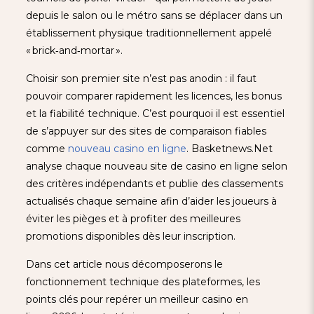
depuis le salon ou le métro sans se déplacer dans un
établissement physique traditionnellement appelé
« brick‑and‑mortar ».
Choisir son premier site n’est pas anodin : il faut
pouvoir comparer rapidement les licences, les bonus
et la fiabilité technique. C’est pourquoi il est essentiel
de s’appuyer sur des sites de comparaison fiables
comme
nouveau casino en ligne
. Basketnews.Net
analyse chaque nouveau site de casino en ligne selon
des critères indépendants et publie des classements
actualisés chaque semaine afin d’aider les joueurs à
éviter les pièges et à profiter des meilleures
promotions disponibles dès leur inscription.
Dans cet article nous décomposerons le
fonctionnement technique des plateformes, les
points clés pour repérer un meilleur casino en