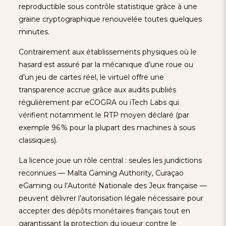
reproductible sous contrôle statistique grâce à une
graine cryptographique renouvelée toutes quelques
minutes.
Contrairement aux établissements physiques où le
hasard est assuré par la mécanique d’une roue ou
d’un jeu de cartes réel, le virtuel offre une
transparence accrue grâce aux audits publiés
régulièrement par eCOGRA ou iTech Labs qui
vérifient notamment le RTP moyen déclaré (par
exemple 96 % pour la plupart des machines à sous
classiques).
La licence joue un rôle central : seules les juridictions
reconnues — Malta Gaming Authority, Curaçao
eGaming ou l’Autorité Nationale des Jeux française —
peuvent délivrer l’autorisation légale nécessaire pour
accepter des dépôts monétaires français tout en
garantissant la protection du joueur contre le