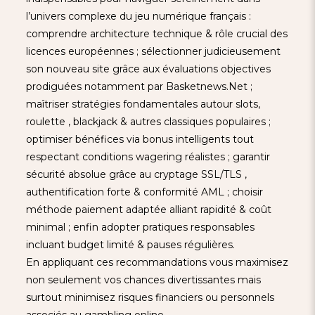
l’univers complexe du jeu numérique français :
comprendre architecture technique & rôle crucial des
licences européennes ; sélectionner judicieusement
son nouveau site grâce aux évaluations objectives
prodiguées notamment par Basketnews.Net ;
maîtriser stratégies fondamentales autour slots,
roulette , blackjack & autres classiques populaires ;
optimiser bénéfices via bonus intelligents tout
respectant conditions wagering réalistes ; garantir
sécurité absolue grâce au cryptage SSL/TLS ,
authentification forte & conformité AML ; choisir
méthode paiement adaptée alliant rapidité & coût
minimal ; enfin adopter pratiques responsables
incluant budget limité & pauses régulières.
En appliquant ces recommandations vous maximisez
non seulement vos chances divertissantes mais
surtout minimisez risques financiers ou personnels