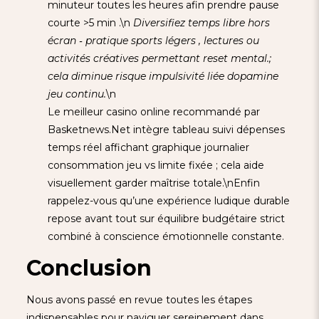
minuteur toutes les heures afin prendre pause
courte >5 min .\n
Diversifiez temps libre hors
écran ‑ pratique sports légers , lectures ou
activités créatives permettant reset mental.;
cela diminue risque impulsivité liée dopamine
jeu continu.
\n
Le meilleur casino online recommandé par
Basketnews.Net intègre tableau suivi dépenses
temps réel affichant graphique journalier
consommation jeu vs limite fixée ; cela aide
visuellement garder maîtrise totale.\nEnfin
rappelez-vous qu’une expérience ludique durable
repose avant tout sur équilibre budgétaire strict
combiné à conscience émotionnelle constante.
Conclusion
Nous avons passé en revue toutes les étapes
indispensables pour naviguer sereinement dans