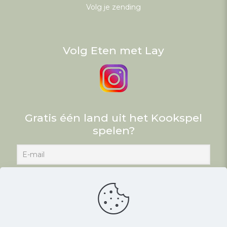
Volg je zending
Volg Eten met Lay
Gratis één land uit het Kookspel
spelen?