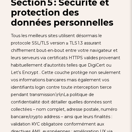
Section 5 : Sécurité et
protection des
données personnelles
Tous les meilleurs sites utilisent désormais le
protocole SSL/TLS version ≥ TLS 1.​3 assurant
chiffrement bout‑en‑bout entre votre navigateur et
leurs serveurs via certificats HTTPS valides provenant
habituellement d’autorités telles que DigiCert ou
Let’s Encrypt . Cette couche protège non seulement
vos informations bancaires mais également vos
identifiants login contre toute interception tierce
pendant transmission.\n\nLa politique de
confidentialité doit détailler quelles données sont
collectées – nom complet, adresse postale, numéro
bancaire/crypto address – ainsi que leurs finalités :
validation KYC obligatoire conformément aux
directives AML européennes ; amélioration UX via