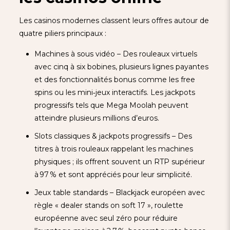
Les casinos modernes classent leurs offres autour de
quatre piliers principaux :
Machines à sous vidéo – Des rouleaux virtuels
avec cinq à six bobines, plusieurs lignes payantes
et des fonctionnalités bonus comme les free
spins ou les mini‑jeux interactifs. Les jackpots
progressifs tels que Mega Moolah peuvent
atteindre plusieurs millions d’euros.
Slots classiques & jackpots progressifs – Des
titres à trois rouleaux rappelant les machines
physiques ; ils offrent souvent un RTP supérieur
à 97 % et sont appréciés pour leur simplicité.
Jeux table standards – Blackjack européen avec
règle « dealer stands on soft 17 », roulette
européenne avec seul zéro pour réduire