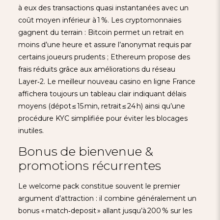
à eux des transactions quasi instantanées avec un
coût moyen inférieur à 1 %. Les cryptomonnaies
gagnent du terrain : Bitcoin permet un retrait en
moins d’une heure et assure l’anonymat requis par
certains joueurs prudents ; Ethereum propose des
frais réduits grâce aux améliorations du réseau
Layer‑2. Le meilleur nouveau casino en ligne France
affichera toujours un tableau clair indiquant délais
moyens (dépot ≤ 15 min, retrait ≤ 24 h) ainsi qu’une
procédure KYC simplifiée pour éviter les blocages
inutiles.
Bonus de bienvenue &
promotions récurrentes
Le welcome pack constitue souvent le premier
argument d’attraction : il combine généralement un
bonus « match‑deposit » allant jusqu’à 200 % sur les