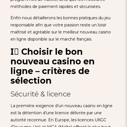
méthodes de paiement rapides et sécurisées.
Enfin nous détaillerons les bonnes pratiques du jeu
responsable afin que votre passion reste un loisir
maîtrisé et agréable sur le meilleur nouveau casino
en ligne disponible sur le marché français.
I️⃣ Choisir le bon
nouveau casino en
ligne – critères de
sélection
Sécurité & licence
La première exigence d’un nouveau casino en ligne
est la détention d’une licence délivrée par une
autorité reconnue. En Europe, les licences UKGC