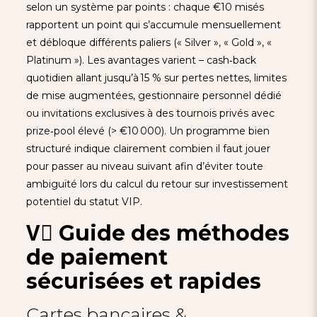
selon un système par points : chaque €10 misés
rapportent un point qui s’accumule mensuellement
et débloque différents paliers (« Silver », « Gold », «
Platinum »). Les avantages varient – cash‑back
quotidien allant jusqu’à 15 % sur pertes nettes, limites
de mise augmentées, gestionnaire personnel dédié
ou invitations exclusives à des tournois privés avec
prize‑pool élevé (> €10 000). Un programme bien
structuré indique clairement combien il faut jouer
pour passer au niveau suivant afin d’éviter toute
ambiguïté lors du calcul du retour sur investissement
potentiel du statut VIP.
V️⃣ Guide des méthodes
de paiement
sécurisées et rapides
Cartes bancaires &