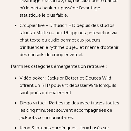
l’avantage maison à 2,7 %, baccarat punto banco
où le pari « banker » possède l’avantage
statistique le plus faible.
Croupier live – Diffusion HD depuis des studios
situés à Malte ou aux Philippines ; interaction via
chat texte ou audio permet aux joueurs
d’influencer le rythme du jeu et même d’obtenir
des conseils du croupier virtuel.
Parmi les catégories émergentes on retrouve :
Vidéo poker : Jacks or Better et Deuces Wild
offrent un RTP pouvant dépasser 99 % lorsqu’ils
sont joués optimalement.
Bingo virtuel : Parties rapides avec tirages toutes
les cinq minutes ; souvent accompagnées de
jackpots communautaires.
Keno & loteries numériques : Jeux basés sur