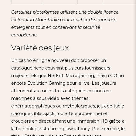
Certaines plateformes utilisent une double licence
incluant la Mauritanie pour toucher des marchés
émergents tout en conservant la sécurité
européenne.
Variété des jeux
Un casino en ligne nouveau doit proposer un
catalogue riche couvrant plusieurs fournisseurs
majeurs tels que NetEnt, Microgaming, Play’n GO ou
encore Evolution Gaming pour le live. Les joueurs
attendent au moins trois catégories distinctes :
machines à sous vidéo avec thèmes
cinématographiques ou mythologiques, jeux de table
classiques (blackjack, roulette européenne) et
croupiers en direct offrant une immersion HD grâce à
la technologie streaming low‑latency. Par exemple, le