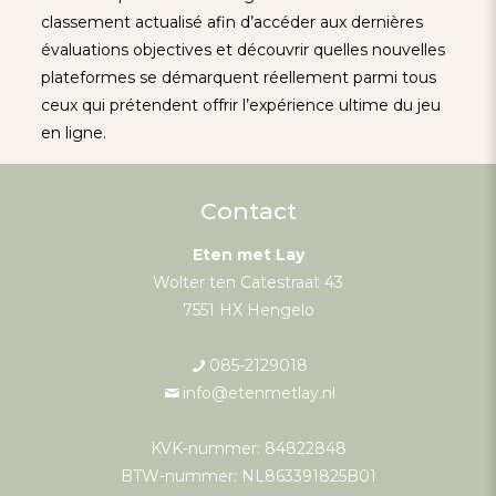
classement actualisé afin d’accéder aux dernières
évaluations objectives et découvrir quelles nouvelles
plateformes se démarquent réellement parmi tous
ceux qui prétendent offrir l’expérience ultime du jeu
en ligne.
Contact
Eten met Lay
Wolter ten Catestraat 43
7551 HX Hengelo
085-2129018
info@etenmetlay.nl
KVK-nummer: 84822848
BTW-nummer: NL863391825B01