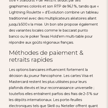
titre « Starburst » de NetEnt séduit par ses
graphismes colorés et son RTP de 96,1 %, tandis que «
Lightning Roulette » d’Evolution combine un tableau
traditionnel avec des multiplicateurs aléatoires allant
jusqu’à 500 x la mise. Un bon site propose également
des variantes locales comme le baccarat punto
banco ou le poker Texas Hold’em multi‑table pour
répondre aux goûts régionaux français.
Méthodes de paiement &
retraits rapides
Les options bancaires influencent fortement la
décision du joueur francophone. Les cartes Visa et
Mastercard restent les plus utilisées pour leurs
plafonds élevés et leur reconnaissance universelle ;
toutefois elles entraînent parfois des frais de 2–3 % sur
les dépôts internationaux. Les porte‑feuilles
électroniques tels que Skrill ou Neteller offrent quant