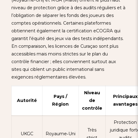
(Royaume‑Uni) et MGA (Malte) offrent le plus haut
niveau de protection grâce à des audits réguliers et à
l’obligation de séparer les fonds des joueurs des
comptes opérationnels. Certaines plateformes
obtiennent également la certification eCOGRA qui
garantit l’équité des jeux via des tests indépendants.
En comparaison, les licences de Curaçao sont plus
accessibles mais moins strictes sur le plan du
contrôle financier ; elles conviennent surtout aux
sites qui ciblent un public international sans
exigences réglementaires élevées.
Niveau
Pays /
Principaux
Autorité
de
Région
avantages
contrôle
Protection
Très
juridique fort
UKGC
Royaume‑Uni
strict
audits