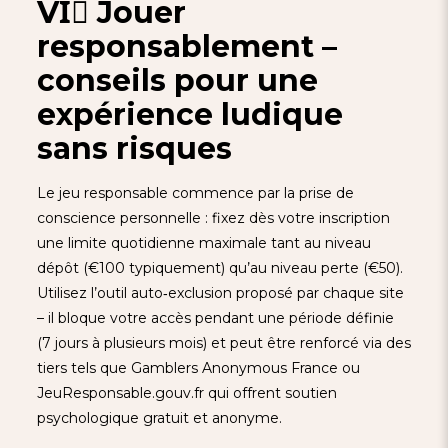
VI️⃣ Jouer
responsablement –
conseils pour une
expérience ludique
sans risques
Le jeu responsable commence par la prise de
conscience personnelle : fixez dès votre inscription
une limite quotidienne maximale tant au niveau
dépôt (€100 typiquement) qu’au niveau perte (€50).
Utilisez l’outil auto‑exclusion proposé par chaque site
– il bloque votre accès pendant une période définie
(7 jours à plusieurs mois) et peut être renforcé via des
tiers tels que Gamblers Anonymous France ou
JeuResponsable.gouv.fr qui offrent soutien
psychologique gratuit et anonyme.