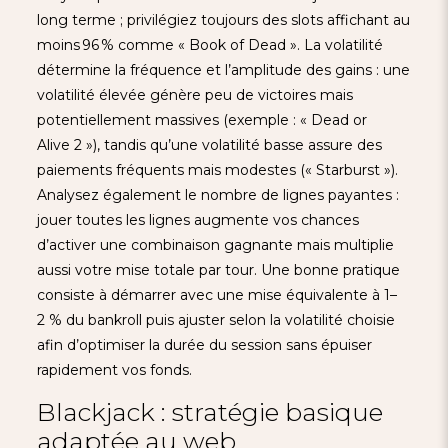
long terme ; privilégiez toujours des slots affichant au
moins 96 % comme « Book of Dead ». La volatilité
détermine la fréquence et l’amplitude des gains : une
volatilité élevée génère peu de victoires mais
potentiellement massives (exemple : « Dead or
Alive 2 »), tandis qu’une volatilité basse assure des
paiements fréquents mais modestes (« Starburst »).
Analysez également le nombre de lignes payantes :
jouer toutes les lignes augmente vos chances
d’activer une combinaison gagnante mais multiplie
aussi votre mise totale par tour. Une bonne pratique
consiste à démarrer avec une mise équivalente à 1–
2 % du bankroll puis ajuster selon la volatilité choisie
afin d’optimiser la durée du session sans épuiser
rapidement vos fonds.
Blackjack : stratégie basique
adaptée au web