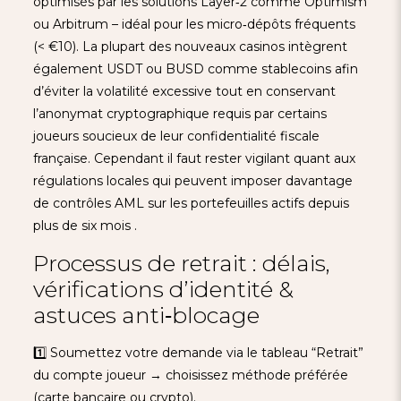
optimisés par les solutions Layer‑2 comme Optimism
ou Arbitrum – idéal pour les micro‑dépôts fréquents
(< €10). La plupart des nouveaux casinos intègrent
également USDT ou BUSD comme stablecoins afin
d’éviter la volatilité excessive tout en conservant
l’anonymat cryptographique requis par certains
joueurs soucieux de leur confidentialité fiscale
française. Cependant il faut rester vigilant quant aux
régulations locales qui peuvent imposer davantage
de contrôles AML sur les portefeuilles actifs depuis
plus de six mois .
Processus de retrait : délais,
vérifications d’identité &
astuces anti‑blocage
1️⃣ Soumettez votre demande via le tableau “Retrait”
du compte joueur → choisissez méthode préférée
(carte bancaire ou crypto).