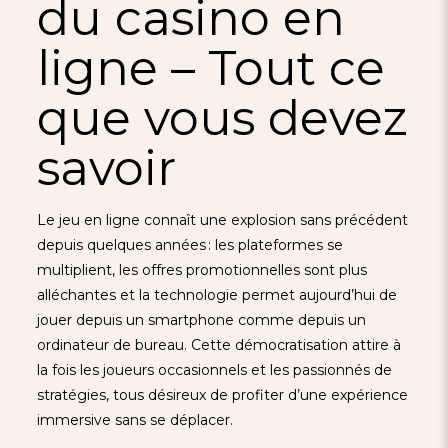
du casino en
ligne – Tout ce
que vous devez
savoir
Le jeu en ligne connaît une explosion sans précédent
depuis quelques années : les plateformes se
multiplient, les offres promotionnelles sont plus
alléchantes et la technologie permet aujourd’hui de
jouer depuis un smartphone comme depuis un
ordinateur de bureau. Cette démocratisation attire à
la fois les joueurs occasionnels et les passionnés de
stratégies, tous désireux de profiter d’une expérience
immersive sans se déplacer.