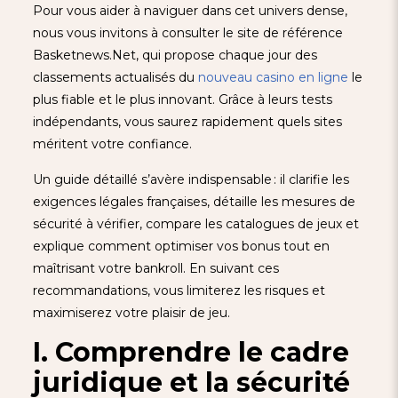
Pour vous aider à naviguer dans cet univers dense,
nous vous invitons à consulter le site de référence
Basketnews.Net, qui propose chaque jour des
classements actualisés du
nouveau casino en ligne
le
plus fiable et le plus innovant. Grâce à leurs tests
indépendants, vous saurez rapidement quels sites
méritent votre confiance.
Un guide détaillé s’avère indispensable : il clarifie les
exigences légales françaises, détaille les mesures de
sécurité à vérifier, compare les catalogues de jeux et
explique comment optimiser vos bonus tout en
maîtrisant votre bankroll. En suivant ces
recommandations, vous limiterez les risques et
maximiserez votre plaisir de jeu.
I. Comprendre le cadre
juridique et la sécurité