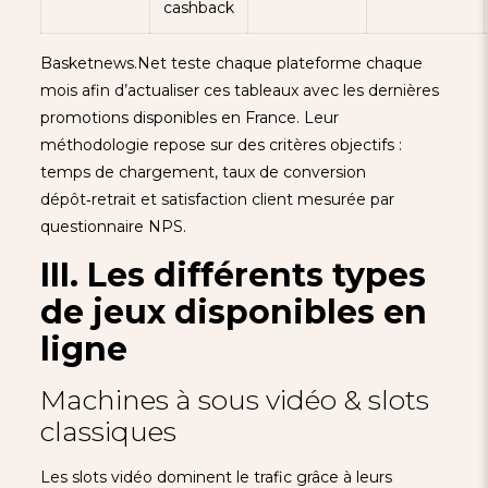
cashback
Basketnews.Net teste chaque plateforme chaque
mois afin d’actualiser ces tableaux avec les dernières
promotions disponibles en France. Leur
méthodologie repose sur des critères objectifs :
temps de chargement, taux de conversion
dépôt‑retrait et satisfaction client mesurée par
questionnaire NPS.
III. Les différents types
de jeux disponibles en
ligne
Machines à sous vidéo & slots
classiques
Les slots vidéo dominent le trafic grâce à leurs