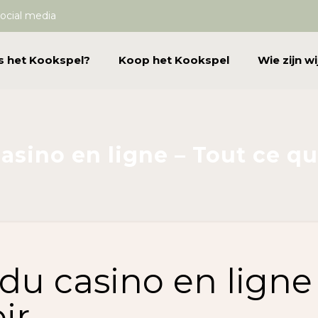
ocial media
s het Kookspel?
Koop het Kookspel
Wie zijn wi
asino en ligne – Tout ce qu
du casino en ligne
ir