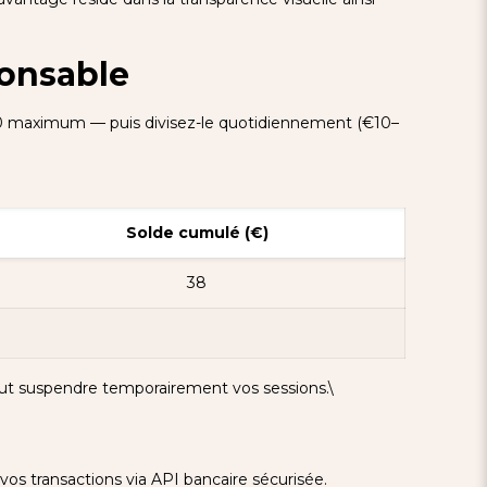
ponsable
00 maximum — puis divisez-le quotidiennement (€10–
Solde cumulé (€)
38
ut suspendre temporairement vos sessions.\
 transactions via API bancaire sécurisée.