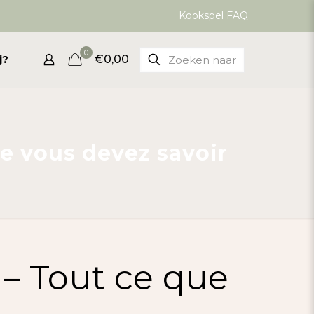
Kookspel FAQ
0
j?
€0,00
e vous devez savoir
 – Tout ce que