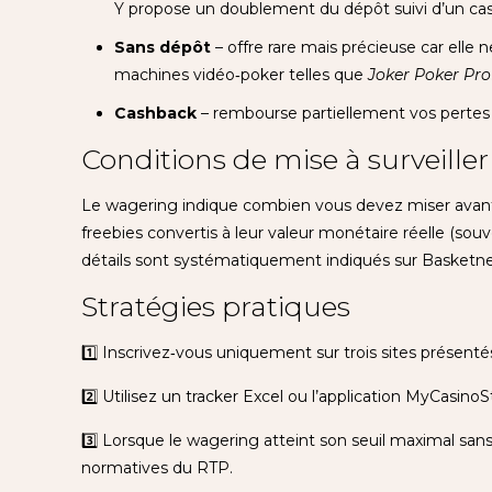
Y propose un doublement du dépôt suivi d’un ca
Sans dépôt
– offre rare mais précieuse car elle
machines vidéo‑poker telles que
Joker Poker Pro
Cashback
– rembourse partiellement vos pertes m
Conditions de mise à surveille
Le wagering indique combien vous devez miser avant d
freebies convertis à leur valeur monétaire réelle (sou
détails sont systématiquement indiqués sur Basketnew
Stratégies pratiques
1️⃣ Inscrivez‑vous uniquement sur trois sites présentés
2️⃣ Utilisez un tracker Excel ou l’application MyCasino
3️⃣ Lorsque le wagering atteint son seuil maximal sans 
normatives du RTP.