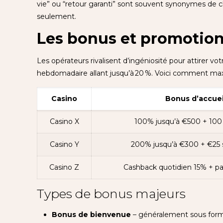
vie” ou “retour garanti” sont souvent synonymes de cl
seulement.
Les bonus et promotion
Les opérateurs rivalisent d’ingéniosité pour attirer v
hebdomadaire allant jusqu’à 20 %. Voici comment maxim
Casino
Bonus d’accuei
Casino X
100% jusqu’à €500 + 100 
Casino Y
200% jusqu’à €300 + €25 
Casino Z
Cashback quotidien 15% + par
Types de bonus majeurs
Bonus de bienvenue
– généralement sous forme 