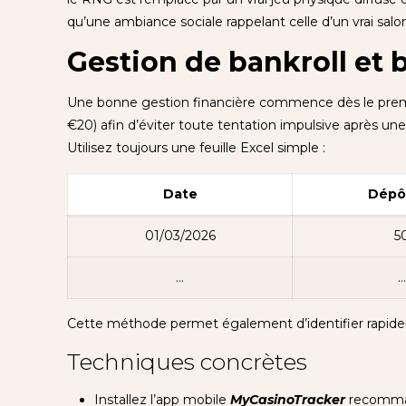
qu’une ambiance sociale rappelant celle d’un vrai salon
Gestion de bankroll et 
Une bonne gestion financière commence dès le prem
€20) afin d’éviter toute tentation impulsive après un
Utilisez toujours une feuille Excel simple :
Date
Dépôt
01/03/2026
5
…
…
Cette méthode permet également d’identifier rapide
Techniques concrètes
Installez l’app mobile
MyCasinoTracker
recommand