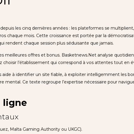
depuis les cinq dernières années : les plateformes se multiplient
euros chaque mois. Cette croissance est portée par la démocrati
ui rendent chaque session plus séduisante que jamais.
es meilleures offres et bonus. Basketnews.Net analyse quotidien
z choisir l’établissement qui correspond à vos attentes tout en é
s aide à identifier un site fiable, à exploiter intelligemment les
tre mental. Ce texte regroupe l’expertise nécessaire pour navigue
 ligne
ntaux
njuez, Malta Gaming Authority ou UKGC).