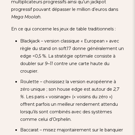
multiplicateurs progressifs ainsi qu’un jackpot
progressif pouvant dépasser le million d’euros dans
Mega Moolah
.
En ce qui concerne les jeux de table traditionnels :
Blackjack – version classique « European » avec
règle du stand on soft17 donne généralement un
edge <0,5 %. La stratégie optimale consiste à
doubler sur
9–11
contre une carte haute du
croupier.
Roulette – choisissez la version européenne à
zéro unique ; son house edge est autour de
2,7
%
. Les paris « voisinage» (« voisins du zéro »)
offrent parfois un meilleur rendement attendu
lorsqu’ils sont combinés avec des systèmes
comme celui d’Orphelin.
Baccarat – misez majoritairement sur le banquier