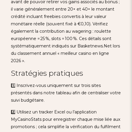
avant de pouvoir retirer vos gains associés au bonus ;
il varie généralement entre 20× et 40× le montant
crédité incluant freebies convertis à leur valeur
monétaire réelle (souvent fixé à €0,10). Vérifiez
également la contribution au wagering : roulette
européenne = 25 %, slots = 100 %. Ces détails sont
systématiquement indiqués sur Basketnews.Net lors
du classement annuel « meilleur casino en ligne
2026 ».
Stratégies pratiques
1️⃣ Inscrivez‑vous uniquement sur trois sites
présentés dans notre tableau afin de centraliser votre
suivi budgétaire.
2️⃣ Utilisez un tracker Excel ou l’application
MyCasinoStats pour enregistrer chaque mise liée aux
promotions ; cela simplifie la vérification du fulfilment