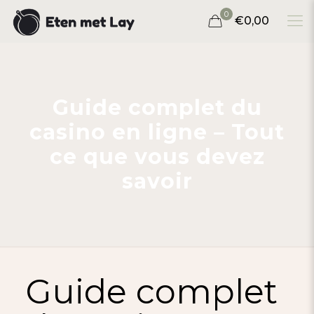
0
€0,00
Guide complet du
casino en ligne – Tout
ce que vous devez
savoir
Guide complet