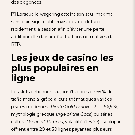
des exigences.
3️⃣ Lorsque le wagering atteint son seuil maximal
sans gain significatif, envisagez de clôturer
rapidement la session afin d’éviter une perte
additionnelle due aux fluctuations normatives du
RTP.
Les jeux de casino les
plus populaires en
ligne
Les slots détiennent aujourd’hui près de 65 % du
trafic mondial grâce à leurs thématiques variées –
pirates modernes (
Pirate Gold Deluxe
, RTP≈96,5 %),
mythologie grecque (
Age of the Gods
) ou séries
cultes (
Game of Thrones
, volatilité élevée). La plupart
offrent entre 20 et 30 lignes payantes, plusieurs