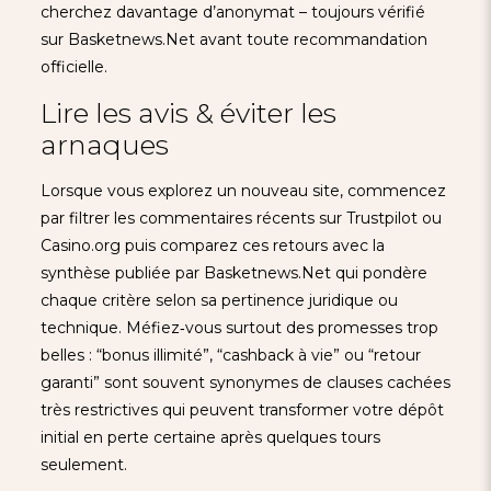
cherchez davantage d’anonymat – toujours vérifié
sur Basketnews.Net avant toute recommandation
officielle.
Lire les avis & éviter les
arnaques
Lorsque vous explorez un nouveau site, commencez
par filtrer les commentaires récents sur Trustpilot ou
Casino.org puis comparez ces retours avec la
synthèse publiée par Basketnews.Net qui pondère
chaque critère selon sa pertinence juridique ou
technique. Méfiez‑vous surtout des promesses trop
belles : “bonus illimité”, “cashback à vie” ou “retour
garanti” sont souvent synonymes de clauses cachées
très restrictives qui peuvent transformer votre dépôt
initial en perte certaine après quelques tours
seulement.