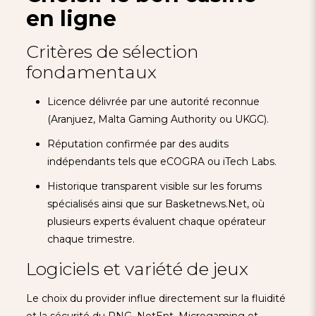
en ligne
Critères de sélection
fondamentaux
Licence délivrée par une autorité reconnue
(Aranjuez, Malta Gaming Authority ou UKGC).
Réputation confirmée par des audits
indépendants tels que eCOGRA ou iTech Labs.
Historique transparent visible sur les forums
spécialisés ainsi que sur Basketnews.Net, où
plusieurs experts évaluent chaque opérateur
chaque trimestre.
Logiciels et variété de jeux
Le choix du provider influe directement sur la fluidité