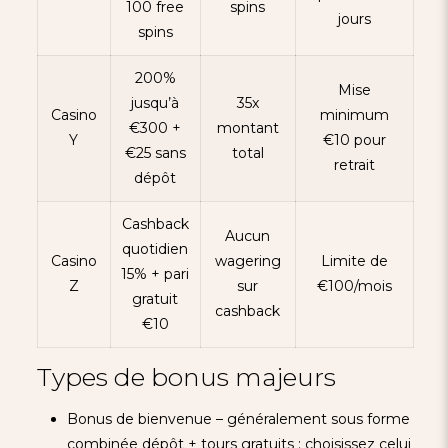
100 free
spins
jours
spins
200%
Mise
jusqu’à
35x
Casino
minimum
€300 +
montant
Y
€10 pour
€25 sans
total
retrait
dépôt
Cashback
Aucun
quotidien
Casino
wagering
Limite de
15% + pari
Z
sur
€100/mois
gratuit
cashback
€10
Types de bonus majeurs
Bonus de bienvenue – généralement sous forme
combinée dépôt + tours gratuits ; choisissez celui