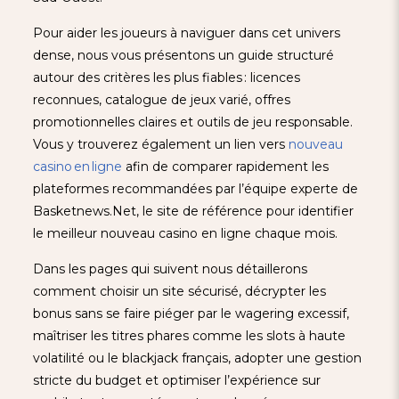
Pour aider les joueurs à naviguer dans cet univers
dense, nous vous présentons un guide structuré
autour des critères les plus fiables : licences
reconnues, catalogue de jeux varié, offres
promotionnelles claires et outils de jeu responsable.
Vous y trouverez également un lien vers
nouveau
casino en ligne
afin de comparer rapidement les
plateformes recommandées par l’équipe experte de
Basketnews.Net, le site de référence pour identifier
le meilleur nouveau casino en ligne chaque mois.
Dans les pages qui suivent nous détaillerons
comment choisir un site sécurisé, décrypter les
bonus sans se faire piéger par le wagering excessif,
maîtriser les titres phares comme les slots à haute
volatilité ou le blackjack français, adopter une gestion
stricte du budget et optimiser l’expérience sur