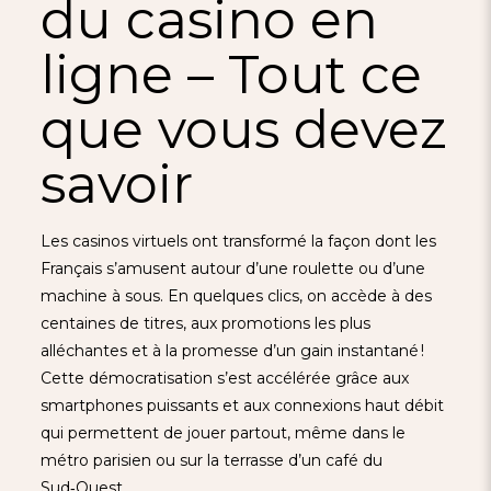
du casino en
ligne – Tout ce
que vous devez
savoir
Les casinos virtuels ont transformé la façon dont les
Français s’amusent autour d’une roulette ou d’une
machine à sous. En quelques clics, on accède à des
centaines de titres, aux promotions les plus
alléchantes et à la promesse d’un gain instantané !
Cette démocratisation s’est accélérée grâce aux
smartphones puissants et aux connexions haut débit
qui permettent de jouer partout, même dans le
métro parisien ou sur la terrasse d’un café du
Sud‑Ouest.