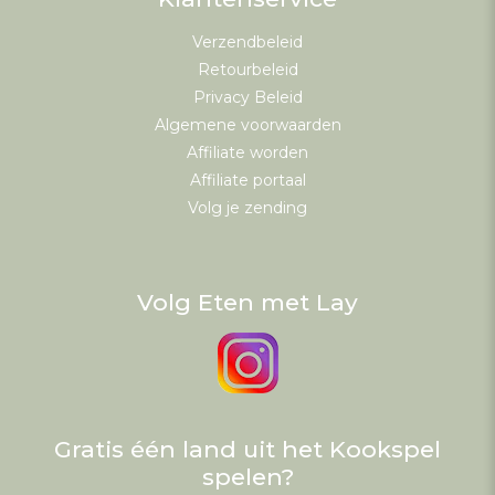
Verzendbeleid
Retourbeleid
Privacy Beleid
Algemene voorwaarden
Affiliate worden
Affiliate portaal
Volg je zending
Volg Eten met Lay
Gratis één land uit het Kookspel
spelen?