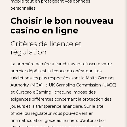
mobile tout en protégeant vos données
personnelles.
Choisir le bon nouveau
casino en ligne
Critères de licence et
régulation
La première barrière à franchir avant d’inscrire votre
premier dépôt est la licence du opérateur. Les
juridictions les plus respectées sont la Malta Gaming
Authority (MGA), la UK Gambling Commission (UKGC)
et Curaçao eGaming ; chacune impose des
exigences différentes concernant la protection des
joueurs et la transparence financière. Sur le site
officiel du régulateur vous pouvez vérifier
l’immatriculation grâce au numéro d’autorisation