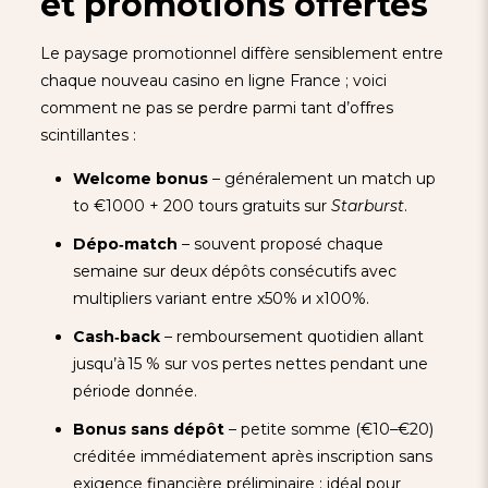
et promotions offertes
Le paysage promotionnel diffère sensiblement entre
chaque nouveau casino en ligne France ; voici
comment ne pas se perdre parmi tant d’offres
scintillantes :
Welcome bonus
– généralement un match up
to €1000 + 200 tours gratuits sur
Starburst
.
Dépo‑match
– souvent proposé chaque
semaine sur deux dépôts consécutifs avec
multipliers variant entre x50% и x100%.
Cash‑back
– remboursement quotidien allant
jusqu’à 15 % sur vos pertes nettes pendant une
période donnée.
Bonus sans dépôt
– petite somme (€10–€20)
créditée immédiatement après inscription sans
exigence financière préliminaire ; idéal pour