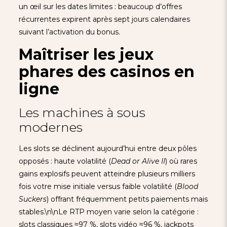
un œil sur les dates limites : beaucoup d’offres
récurrentes expirent après sept jours calendaires
suivant l’activation du bonus.
Maîtriser les jeux
phares des casinos en
ligne
Les machines à sous
modernes
Les slots se déclinent aujourd’hui entre deux pôles
opposés : haute volatilité (
Dead or Alive II
) où rares
gains explosifs peuvent atteindre plusieurs milliers
fois votre mise initiale versus faible volatilité (
Blood
Suckers
) offrant fréquemment petits paiements mais
stables.\n\nLe RTP moyen varie selon la catégorie :
slots classiques ≈97 %, slots vidéo ≈96 %, jackpots