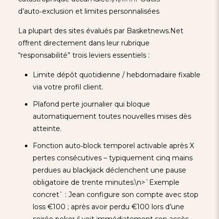
d’auto‑exclusion et limites personnalisées
La plupart des sites évalués par Basketnews.Net
offrent directement dans leur rubrique
“responsabilité” trois leviers essentiels :
Limite dépôt quotidienne / hebdomadaire fixable
via votre profil client.
Plafond perte journalier qui bloque
automatiquement toutes nouvelles mises dès
atteinte.
Fonction auto‑block temporel activable après X
pertes consécutives – typiquement cinq mains
perdues au blackjack déclenchent une pause
obligatoire de trente minutes.\n>`Exemple
concret` : Jean configure son compte avec stop
loss €100 ; après avoir perdu €100 lors d’une