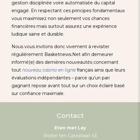
gestion disciplinée voire automatisée du capital
engagé.​ En respectant ces principes fondamentaux
vous maximisez non seulement vos chances
financières mais surtout assurez une expérience
ludique saine et durable.​
Nous vous invitons donc vivement à revisiter
régulièrement Basketnews.Net afin demeurer
informé(e) des dernières nouveautés concernant
tout
nouveau casino en ligne
français ainsi que leurs
évaluations indépendantes – parce qu’un pari
gagnant repose avant tout sur un choix éclairé basé
sur confiance maximale.​
Contact
Eten met Lay
Wolter ten Catestraat 43