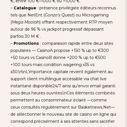
€, entre 100 €–1000 € ou >1000 €.
–
Catalogue
: présence privilégiée éditeurs reconnus
tels que NetEnt (
Gonzo’s Quest
) ou Microgaming
(
Mega Moolah
) offrant respectivement RTP moyen
autour de 96 % vs jackpot progressif dépassant
parfois 30 M € .
–
Promotions
: comparaison rapide entre deux sites
populaires — CasinoA propose +150 % up to €300
+50 tours vs CasinoB donne +200 % up to €500
+100 tours mais condition wagering x35 vs
x30.\n\nL’importance capitale revient également au
support client multilingue accessible via chat live
instantané disponible24/7 ainsi qu’envoi email garanti
sous deux heures ouvrées.\nCes éléments combinés
permettent au consommateur éclairé —comme
ceux consultés régulièrement sur Basketnews.Net—
de sélectionner le nouveau site de casino en ligne qui
correspond précisément à ses attentes sans sacrifier