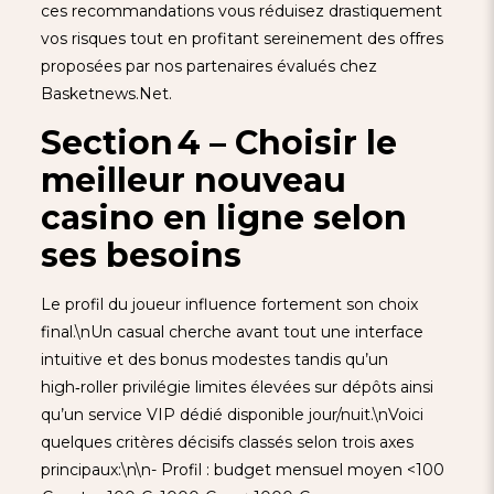
ces recommandations vous réduisez drastiquement
vos risques tout en profitant sereinement des offres
proposées par nos partenaires évalués chez
Basketnews.Net.
Section 4 – Choisir le
meilleur nouveau
casino en ligne selon
ses besoins
Le profil du joueur influence fortement son choix
final.\nUn casual cherche avant tout une interface
intuitive et des bonus modestes tandis qu’un
high‑roller privilégie limites élevées sur dépôts ainsi
qu’un service VIP dédié disponible jour/nuit.\nVoici
quelques critères décisifs classés selon trois axes
principaux:\n\n- Profil : budget mensuel moyen <100