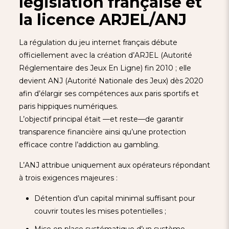
législation française et
la licence ARJEL/ANJ
La régulation du jeu internet français débute
officiellement avec la création d’ARJEL (Autorité
Réglementaire des Jeux En Ligne) fin 2010 ; elle
devient ANJ (Autorité Nationale des Jeux) dès 2020
afin d’élargir ses compétences aux paris sportifs et
paris hippiques numériques.
L’objectif principal était —et reste—de garantir
transparence financière ainsi qu’une protection
efficace contre l’addiction au gambling.
L’ANJ attribue uniquement aux opérateurs répondant
à trois exigences majeures :
Détention d’un capital minimal suffisant pour
couvrir toutes les mises potentielles ;