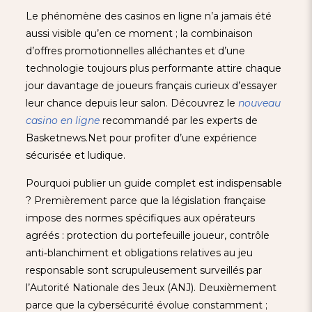
Le phénomène des casinos en ligne n’a jamais été
aussi visible qu’en ce moment ; la combinaison
d’offres promotionnelles alléchantes et d’une
technologie toujours plus performante attire chaque
jour davantage de joueurs français curieux d’essayer
leur chance depuis leur salon. Découvrez le
nouveau
casino en ligne
recommandé par les experts de
Basketnews.Net pour profiter d’une expérience
sécurisée et ludique.
Pourquoi publier un guide complet est indispensable
? Premièrement parce que la législation française
impose des normes spécifiques aux opérateurs
agréés : protection du portefeuille joueur, contrôle
anti‑blanchiment et obligations relatives au jeu
responsable sont scrupuleusement surveillés par
l’Autorité Nationale des Jeux (ANJ). Deuxièmement
parce que la cybersécurité évolue constamment ;