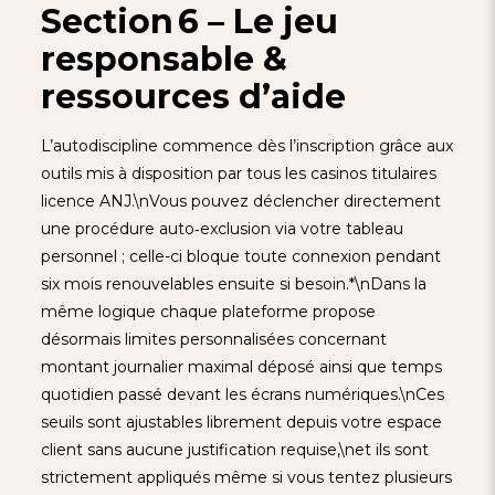
Section 6 – Le jeu
responsable &
ressources d’aide
L’autodiscipline commence dès l’inscription grâce aux
outils mis à disposition par tous les casinos titulaires
licence ANJ.\nVous pouvez déclencher directement
une procédure auto‑exclusion via votre tableau
personnel ; celle-ci bloque toute connexion pendant
six mois renouvelables ensuite si besoin.*\nDans la
même logique chaque plateforme propose
désormais limites personnalisées concernant
montant journalier maximal déposé ainsi que temps
quotidien passé devant les écrans numériques.\nCes
seuils sont ajustables librement depuis votre espace
client sans aucune justification requise,\net ils sont
strictement appliqués même si vous tentez plusieurs