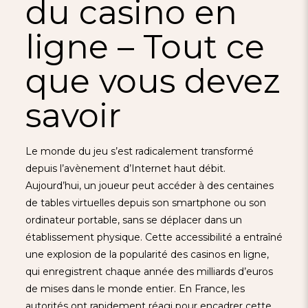
du casino en
ligne – Tout ce
que vous devez
savoir
Le monde du jeu s’est radicalement transformé
depuis l’avènement d’Internet haut débit.
Aujourd’hui, un joueur peut accéder à des centaines
de tables virtuelles depuis son smartphone ou son
ordinateur portable, sans se déplacer dans un
établissement physique. Cette accessibilité a entraîné
une explosion de la popularité des casinos en ligne,
qui enregistrent chaque année des milliards d’euros
de mises dans le monde entier. En France, les
autorités ont rapidement réagi pour encadrer cette