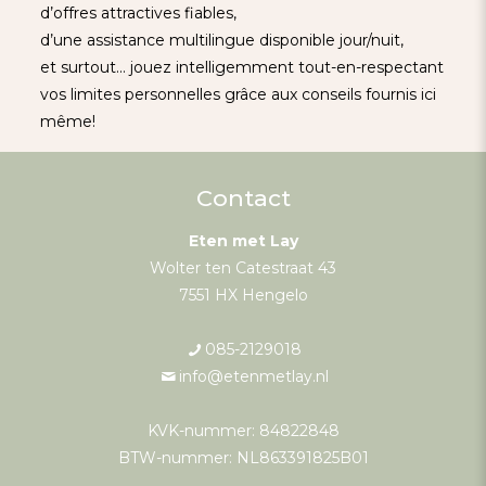
d’offres attractives fiables,
d’une assistance multilingue disponible jour/nuit,
et surtout… jouez intelligemment tout-en-respectant
vos limites personnelles grâce aux conseils fournis ici
même!
Contact
Eten met Lay
Wolter ten Catestraat 43
7551 HX Hengelo
085-2129018
info@etenmetlay.nl
KVK-nummer: 84822848
BTW-nummer: NL863391825B01