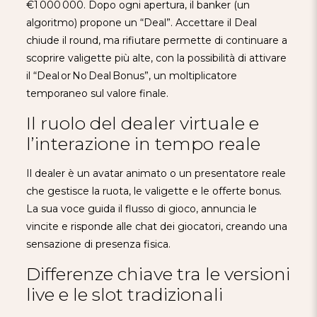
€1 000 000. Dopo ogni apertura, il banker (un
algoritmo) propone un “Deal”. Accettare il Deal
chiude il round, ma rifiutare permette di continuare a
scoprire valigette più alte, con la possibilità di attivare
il “Deal or No Deal Bonus”, un moltiplicatore
temporaneo sul valore finale.
Il ruolo del dealer virtuale e
l’interazione in tempo reale
Il dealer è un avatar animato o un presentatore reale
che gestisce la ruota, le valigette e le offerte bonus.
La sua voce guida il flusso di gioco, annuncia le
vincite e risponde alle chat dei giocatori, creando una
sensazione di presenza fisica.
Differenze chiave tra le versioni
live e le slot tradizionali