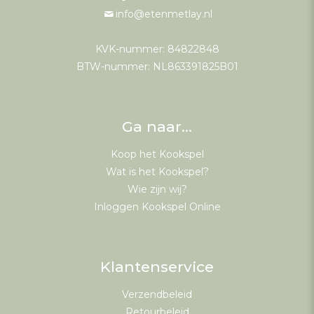
info@etenmetlay.nl
KVK-nummer: 84822848
BTW-nummer: NL863391825B01
Ga naar…
Koop het Kookspel
Wat is het Kookspel?
Wie zijn wij?
Inloggen Kookspel Online
Klantenservice
Verzendbeleid
Retourbeleid