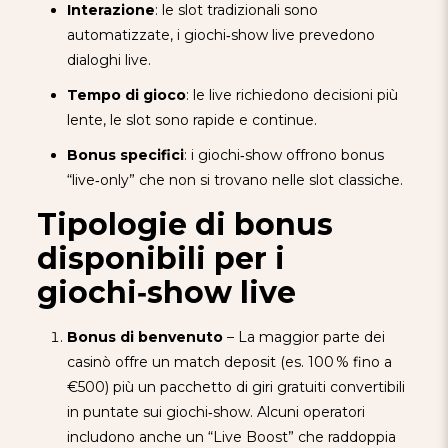
Interazione
: le slot tradizionali sono
automatizzate, i giochi‑show live prevedono
dialoghi live.
Tempo di gioco
: le live richiedono decisioni più
lente, le slot sono rapide e continue.
Bonus specifici
: i giochi‑show offrono bonus
“live‑only” che non si trovano nelle slot classiche.
Tipologie di bonus
disponibili per i
giochi‑show live
Bonus di benvenuto
– La maggior parte dei
casinò offre un match deposit (es. 100 % fino a
€500) più un pacchetto di giri gratuiti convertibili
in puntate sui giochi‑show. Alcuni operatori
includono anche un “Live Boost” che raddoppia