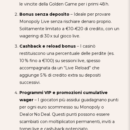
le vincite della Golden Game per i primi 48 h.
Bonus senza deposito
– Ideale per provare
Monopoly Live senza rischiare denaro proprio.
Solitamente limitato a €10‑€20 di credito, con un
wagering di 30 x sul gioco live.
Cashback e reload bonus
– I casinò
restituiscono una percentuale delle perdite (es.
10 % fino a €100) su sessioni live, spesso
accompagnata da un “Live Reload” che
aggiunge 5 % di credito extra su depositi
successivi.
Programmi VIP e promozioni cumulative
wager
– I giocatori più assidui guadagnano punti
per ogni euro scommesso su Monopoly o
Deal or No Deal. Questi punti possono essere
scambiati con moltiplicatori permanenti, inviti a
tornei live e cash‑back potenziato.