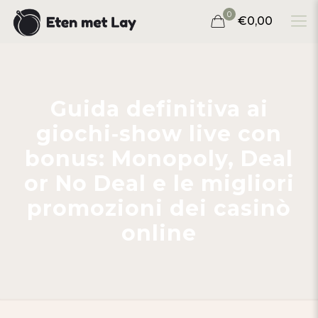
0
€0,00
Guida definitiva ai
giochi‑show live con
bonus: Monopoly, Deal
or No Deal e le migliori
promozioni dei casinò
online