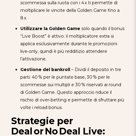
scommessa sulla ruota con i 4 x ti permette di
moltiplicare le vincite della Golden Game fino a
8 x.
Utilizzare la Golden Game
solo quando il bonus
“Live Boost” è attivo: il moltiplicatore extra si
applica esclusivamente durante le promozioni
live‑only, quindi è più redditizio attendere
l’attivazione.
Gestione del bankroll
– Dividi il deposito in tre
parti: 40 % per le puntate base, 30 % per le
scommesse sui multipli e 30 % riservati ai round
di Golden Game. Questo approccio riduce il
rischio di over‑betting e permette di sfruttare più
volte i reload bonus.
Strategie per
Deal or No Deal Live: