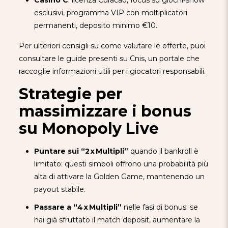
Casinò C
: licenza Curacao, focus su giochi‑show
esclusivi, programma VIP con moltiplicatori
permanenti, deposito minimo €10.
Per ulteriori consigli su come valutare le offerte, puoi
consultare le guide presenti su Cnis, un portale che
raccoglie informazioni utili per i giocatori responsabili.
Strategie per
massimizzare i bonus
su Monopoly Live
Puntare sui “2 x Multipli”
quando il bankroll è
limitato: questi simboli offrono una probabilità più
alta di attivare la Golden Game, mantenendo un
payout stabile.
Passare a “4 x Multipli”
nelle fasi di bonus: se
hai già sfruttato il match deposit, aumentare la