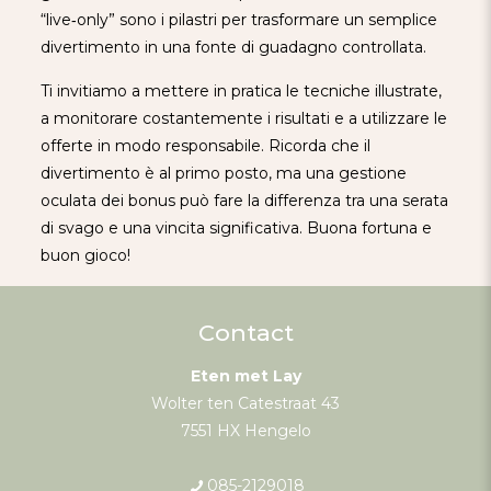
“live‑only” sono i pilastri per trasformare un semplice
divertimento in una fonte di guadagno controllata.
Ti invitiamo a mettere in pratica le tecniche illustrate,
a monitorare costantemente i risultati e a utilizzare le
offerte in modo responsabile. Ricorda che il
divertimento è al primo posto, ma una gestione
oculata dei bonus può fare la differenza tra una serata
di svago e una vincita significativa. Buona fortuna e
buon gioco!
Contact
Eten met Lay
Wolter ten Catestraat 43
7551 HX Hengelo
085-2129018