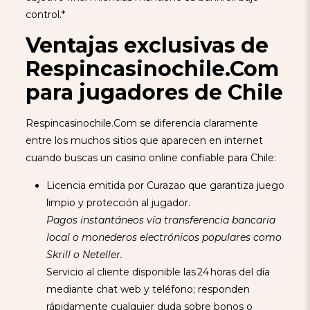
control.*
Ventajas exclusivas de
Respincasinochile.Com
para jugadores de Chile
Respincasinochile.Com se diferencia claramente
entre los muchos sitios que aparecen en internet
cuando buscas un casino online confiable para Chile:
Licencia emitida por Curazao que garantiza juego
limpio y protección al jugador.
Pagos instantáneos vía transferencia bancaria
local o monederos electrónicos populares como
Skrill o Neteller.
Servicio al cliente disponible las 24 horas del día
mediante chat web y teléfono; responden
rápidamente cualquier duda sobre bonos o