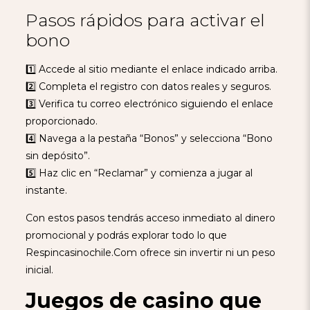
Pasos rápidos para activar el
bono
1️⃣ Accede al sitio mediante el enlace indicado arriba.
2️⃣ Completa el registro con datos reales y seguros.
3️⃣ Verifica tu correo electrónico siguiendo el enlace
proporcionado.
4️⃣ Navega a la pestaña “Bonos” y selecciona “Bono
sin depósito”.
5️⃣ Haz clic en “Reclamar” y comienza a jugar al
instante.
Con estos pasos tendrás acceso inmediato al dinero
promocional y podrás explorar todo lo que
Respincasinochile.Com ofrece sin invertir ni un peso
inicial.
Juegos de casino que