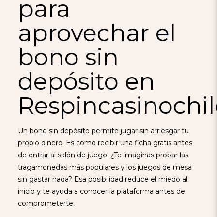
para
aprovechar el
bono sin
depósito en
Respincasinochi
Un bono sin depósito permite jugar sin arriesgar tu
propio dinero. Es como recibir una ficha gratis antes
de entrar al salón de juego. ¿Te imaginas probar las
tragamonedas más populares y los juegos de mesa
sin gastar nada? Esa posibilidad reduce el miedo al
inicio y te ayuda a conocer la plataforma antes de
comprometerte.