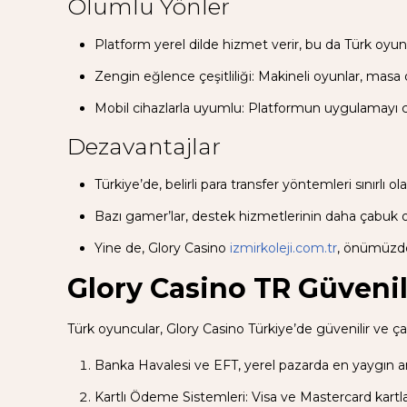
Olumlu Yönler
Platform yerel dilde hizmet verir, bu da Türk oyuncu
Zengin eğlence çeşitliliği: Makineli oyunlar, masa
Mobil cihazlarla uyumlu: Platformun uygulamayı ci
Dezavantajlar
Türkiye’de, belirli para transfer yöntemleri sınırlı olab
Bazı gamer’lar, destek hizmetlerinin daha çabuk ol
Yine de, Glory Casino
izmirkoleji.com.tr
, önümüzdek
Glory Casino TR Güveni
Türk oyuncular, Glory Casino Türkiye’de güvenilir ve çabu
Banka Havalesi ve EFT, yerel pazarda en yaygın ara
Kartlı Ödeme Sistemleri: Visa ve Mastercard kartl