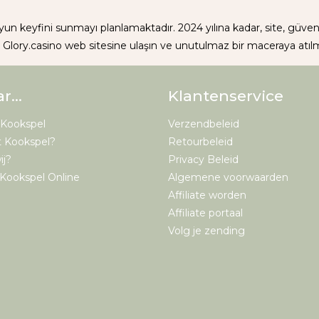
keyfini sunmayı planlamaktadır. 2024 yılına kadar, site, güvenilir
Glory.casino web sitesine ulaşın ve unutulmaz bir maceraya atıl
ar…
Klantenservice
 Kookspel
Verzendbeleid
t Kookspel?
Retourbeleid
ij?
Privacy Beleid
Kookspel Online
Algemene voorwaarden
Affiliate worden
Affiliate portaal
Volg je zending