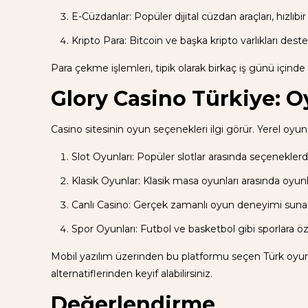
E-Cüzdanlar: Popüler dijital cüzdan araçları, hızlıb
Kripto Para: Bitcoin ve başka kripto varlıkları dest
Para çekme işlemleri, tipik olarak birkaç iş günü içinde 
Glory Casino Türkiye: O
Casino sitesinin oyun seçenekleri ilgi görür. Yerel oyunc
Slot Oyunları: Popüler slotlar arasında seçeneklerd
Klasik Oyunlar: Klasik masa oyunları arasında oyunl
Canlı Casino: Gerçek zamanlı oyun deneyimi suna
Spor Oyunları: Futbol ve basketbol gibi sporlara öz
Mobil yazılım üzerinden bu platformu seçen Türk oyunc
alternatiflerinden keyif alabilirsiniz.
Değerlendirme