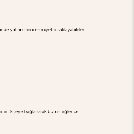
nde yatırımlarını emniyetle saklayabilirler.
irler. Siteye bağlanarak bütün eğlence