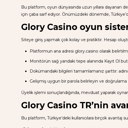
Bu platform, oyun dünyasında uzun yıllara dayanan deney
için çaba sarf ediyor. Önümüzdeki dönemde, Türkiye’de
Glory Casino oyun siste
Siteye giriş yapmak çok kolay ve pratiktir. Hesap oluştu
Platformun ana adresi glory.casino olarak belirtilmi
Monitörün sağ yandaki tepe alanında Kayıt Ol bu
Dokümandaki bilgileri tamamlamanız şarttır: adınız,
Gelişmiş uygun bir parola belirleyin ve doğrulama
Üyelik işlemi sonuçlandığında, mevduat yaparak oynama
Glory Casino TR’nin avant
Bu platform, Türkiye’deki kullanıcılara birçok avantaj su