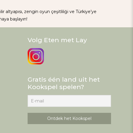
 altyapısı, zengin oyun çeşitliliği ve Türkiye’ye
maya başlayın!
Volg Eten met Lay
Gratis één land uit het
Kookspel spelen?