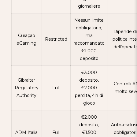
giornaliere
Nessun limite
obbligatorio,
Dipende da
Curaçao
ma
Restricted
politica int
eGaming
raccomandato
dell’operat
€1.000
deposito
€3.000
Gibraltar
deposito,
Controlli 
Regulatory
Full
€2.000
molto seve
Authority
perdita, 4 h di
gioco
€2.000
deposito,
Auto‑esclus
ADM Italia
Full
€1.500
obbligatori