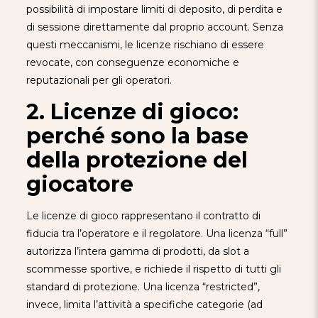
possibilità di impostare limiti di deposito, di perdita e
di sessione direttamente dal proprio account. Senza
questi meccanismi, le licenze rischiano di essere
revocate, con conseguenze economiche e
reputazionali per gli operatori.
2. Licenze di gioco:
perché sono la base
della protezione del
giocatore
Le licenze di gioco rappresentano il contratto di
fiducia tra l’operatore e il regolatore. Una licenza “full”
autorizza l’intera gamma di prodotti, da slot a
scommesse sportive, e richiede il rispetto di tutti gli
standard di protezione. Una licenza “restricted”,
invece, limita l’attività a specifiche categorie (ad