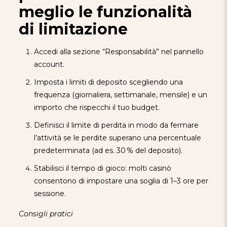
meglio le funzionalità
di limitazione
Accedi alla sezione “Responsabilità” nel pannello
account.
Imposta i limiti di deposito scegliendo una
frequenza (giornaliera, settimanale, mensile) e un
importo che rispecchi il tuo budget.
Definisci il limite di perdita in modo da fermare
l’attività se le perdite superano una percentuale
predeterminata (ad es. 30 % del deposito).
Stabilisci il tempo di gioco: molti casinò
consentono di impostare una soglia di 1–3 ore per
sessione.
Consigli pratici