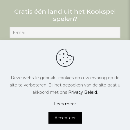
Gratis één land uit het Kookspel
spelen?
Deze website gebruikt cookies om uw ervaring op de
site te verbeteren. Bij het bezoeken van de site gaat u
© Eten met Lay. Alle rechten voorbehouden. |
akkoord met ons
Privacy Beleid
.
Website laten maken
door Chuck's
Lees meer
Accepteer