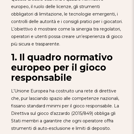
europeo, il ruolo delle licenze, gli strumenti
obbligatori di limitazione, le tecnologie emergenti, i
controlli delle autorità e i consigli pratici per i giocatori.
L’obiettivo è mostrare come la sinergia tra regolatori,
operatori e utenti possa creare un’esperienza di gioco
più sicura e trasparente.
1. Il quadro normativo
europeo per il gioco
responsabile
L’Unione Europea ha costruito una rete di direttive
che, pur lasciando spazio alle competenze nazionali,
fissano standard minimi per il gioco responsabile. La
Direttiva sul gioco d’azzardo (2015/849) obbliga gli
Stati membri a garantire che ogni operatore offra
strumenti di auto‑esclusione e limiti di deposito.