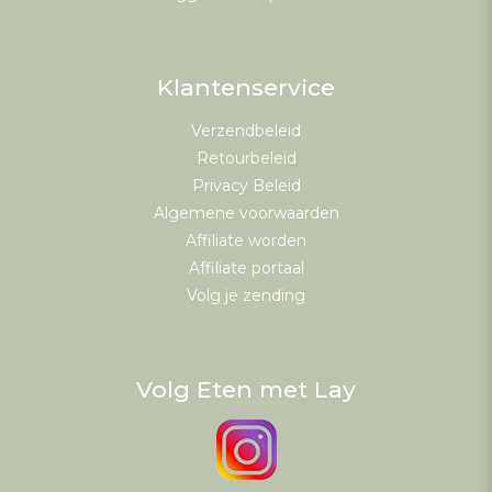
Klantenservice
Verzendbeleid
Retourbeleid
Privacy Beleid
Algemene voorwaarden
Affiliate worden
Affiliate portaal
Volg je zending
Volg Eten met Lay