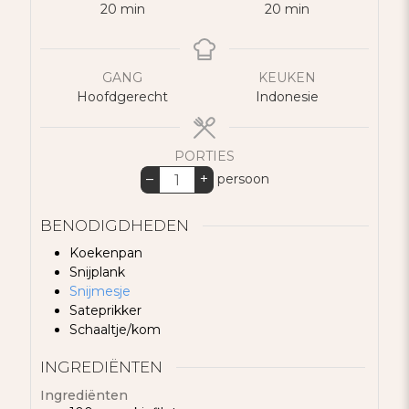
minuten
minuten
20
min
20
min
GANG
KEUKEN
Hoofdgerecht
Indonesie
PORTIES
–
+
persoon
BENODIGDHEDEN
Koekenpan
Snijplank
Snijmesje
Sateprikker
Schaaltje/kom
INGREDIËNTEN
Ingrediënten