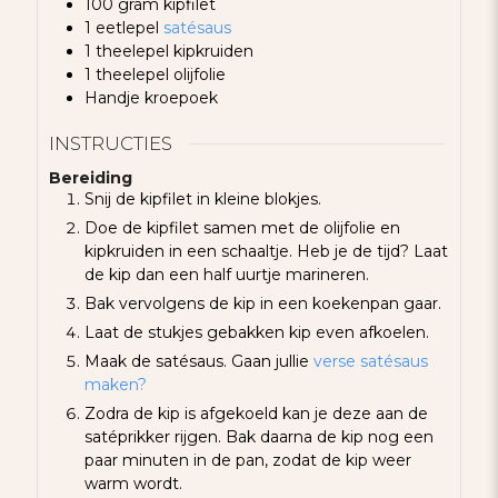
100
gram
kipfilet
1
eetlepel
satésaus
1
theelepel
kipkruiden
1
theelepel
olijfolie
Handje
kroepoek
INSTRUCTIES
Bereiding
Snij de kipfilet in kleine blokjes.
Doe de kipfilet samen met de olijfolie en
kipkruiden in een schaaltje. Heb je de tijd? Laat
de kip dan een half uurtje marineren.
Bak vervolgens de kip in een koekenpan gaar.
Laat de stukjes gebakken kip even afkoelen.
Maak de satésaus. Gaan jullie
verse satésaus
maken?
Zodra de kip is afgekoeld kan je deze aan de
satéprikker rijgen. Bak daarna de kip nog een
paar minuten in de pan, zodat de kip weer
warm wordt.