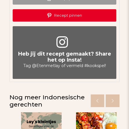
Recept pinnen
Heb jij dit recept gemaakt? Share
het op Insta!
Tag
@Etenmetlay
of vermeld
#kookspel
!
Nog meer Indonesische
gerechten