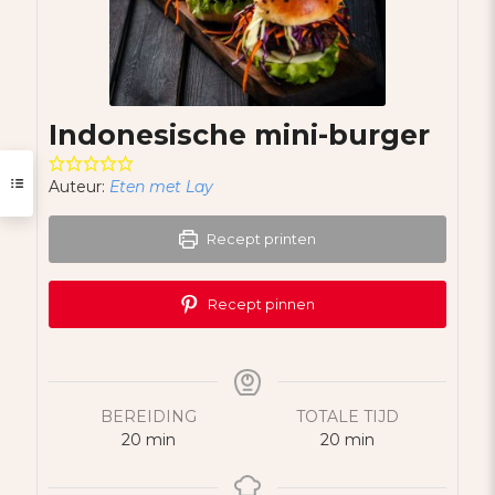
Indonesische mini-burger
Auteur:
Eten met Lay
Recept printen
Recept pinnen
BEREIDING
TOTALE TIJD
minuten
minuten
20
min
20
min