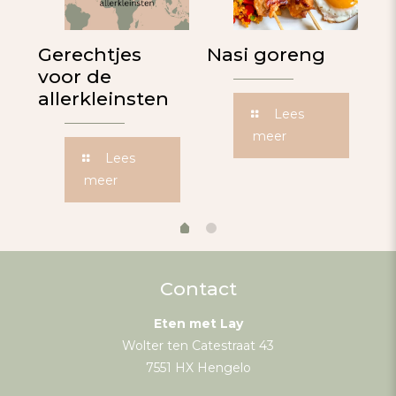
de
Gerechtjes
Nasi goreng
W
voor de
I
allerkleinsten
Lees
meer
Lees
meer
Contact
Eten met Lay
Wolter ten Catestraat 43
7551 HX Hengelo