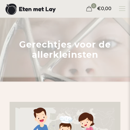
0
€0,00
Gerechtjes voor de
allerkleinsten