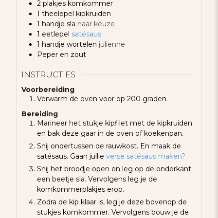
2
plakjes
komkommer
1
theelepel
kipkruiden
1
handje
sla
naar keuze
1
eetlepel
satésaus
1
handje
wortelen
julienne
Peper en zout
INSTRUCTIES
Voorbereiding
Verwarm de oven voor op 200 graden.
Bereiding
Marineer het stukje kipfilet met de kipkruiden
en bak deze gaar in de oven of koekenpan.
Snij ondertussen de rauwkost. En maak de
satésaus. Gaan jullie
verse satésaus maken?
Snij het broodje open en leg op de onderkant
een beetje sla. Vervolgens leg je de
komkommerplakjes erop.
Zodra de kip klaar is, leg je deze bovenop de
stukjes komkommer. Vervolgens bouw je de