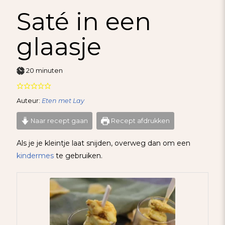
Saté in een
glaasje
minuten
20
minuten
Auteur:
Eten met Lay
Naar recept gaan
Recept afdrukken
Als je je kleintje laat snijden, overweg dan om een
kindermes
te gebruiken.