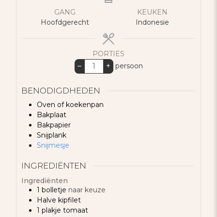
GANG
KEUKEN
Hoofdgerecht
Indonesie
PORTIES
–
+
persoon
BENODIGDHEDEN
Oven of koekenpan
Bakplaat
Bakpapier
Snijplank
Snijmesje
INGREDIËNTEN
Ingrediënten
1
bolletje
naar keuze
Halve
kipfilet
1
plakje
tomaat