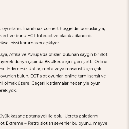
oyunlarını. İnanılmaz cömert hoşgeldin bonuslarıyla,
ekledi ve bunu EGT Interactive olarak adlandırdı.
iksel hissi korumasını açıklıyor.
 Afrika ve Avrupa’da ofisleri bulunan saygın bir slot
üyerek dünya çapında 85 ülkede işini genişletti. Online
ınır. İndirmesiz slotlar, mobil veya masaüstü için çok
unları bulun. EGT slot oyunları online tam lisanslı ve
dahil olmak üzere. Geçerli kısıtlamalar nedeniyle oyun
erek yok.
ük kazanç potansiyeli ile dolu. Ücretsiz slotlarını
Hot Extreme – Retro slotları sevenler bu oyunu, meyve