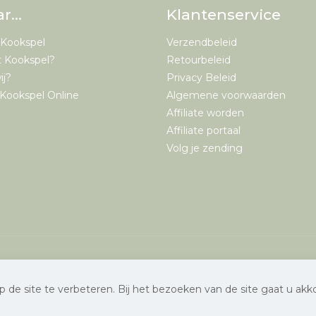
ar…
Klantenservice
 Kookspel
Verzendbeleid
t Kookspel?
Retourbeleid
ij?
Privacy Beleid
Kookspel Online
Algemene voorwaarden
Affiliate worden
Affiliate portaal
Volg je zending
te laten maken
door Chuck's
 de site te verbeteren. Bij het bezoeken van de site gaat u ak