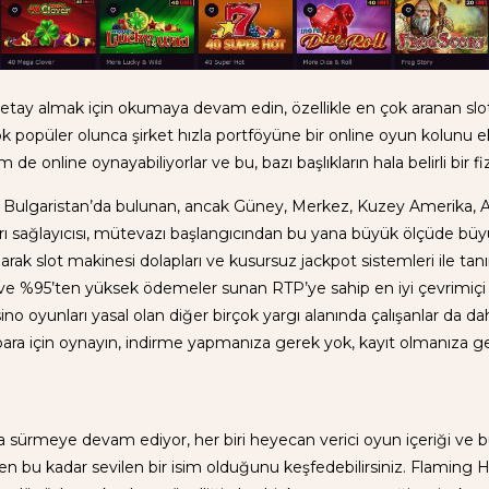
tay almak için okumaya devam edin, özellikle en çok aranan slot 
 çok popüler olunca şirket hızla portföyüne bir online oyun kolunu 
de online oynayabiliyorlar ve bu, bazı başlıkların hala belirli bir fiz
lgaristan’da bulunan, ancak Güney, Merkez, Kuzey Amerika, Asya,
ları sağlayıcısı, mütevazı başlangıcından bu yana büyük ölçüde büy
anarak slot makinesi dolapları ve kusursuz jackpot sistemleri ile tan
ve %95’ten yüksek ödemeler sunan RTP’ye sahip en iyi çevrimiçi oy
asino oyunları yasal olan diğer birçok yargı alanında çalışanlar da 
para için oynayın, indirme yapmanıza gerek yok, kayıt olmanıza g
 sürmeye devam ediyor, her biri heyecan verici oyun içeriği ve büy
 bu kadar sevilen bir isim olduğunu keşfedebilirsiniz. Flaming 