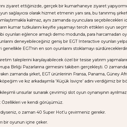
rını ziyaret ettiğinizde, gerçek bir kumarhaneye ziyaret yapıyormuş
 oyun sağlayıcısı olarak hizmet etmenin yanı sıra, bu tanınmış şir
laştırmakla kalmaz, aynı zamanda oyunculara seçebilecekleri ide
uların kumar tutkularını keyifle yaşamayı tercih ettikleri oyun seç
ck gibi oyunları eğlence amaçlı demo modunda, para harcamadan oyna
yunlarını deneyebileceğiniz geniş bir EGT Interactive oyunları ye
ri genellikle EGT’nin en son oyunlarını stoklamayı sürdüreceklerdir
retim taleplerini karşılayabilecek özel bir tesise yatırım yapmaları
vrupa Birliği Pazarlarına girmesini takiben gerçekleşti. O zamand
yakın zamanda şirket, EGT ürünlerinin Fransa, Panama, Güney Afrik
peğim ve kız arkadaşımla ‘Küçük İsviçre’ adını verdiğimiz bir b
leşimli unsurlar sunarak çevrimiçi slot oyun oynanışının ayrılmaz b
ot Özellikleri ve kendi görüşümüz.
vdiyseniz, o zaman 40 Super Hot’u çevirmeniz gerekir.
rı bir oyunun içine çeker.