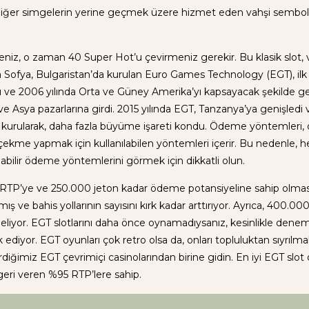
, diğer simgelerin yerine geçmek üzere hizmet eden vahşi sembolle
niz, o zaman 40 Super Hot’u çevirmeniz gerekir. Bu klasik slot,
ında Sofya, Bulgaristan’da kurulan Euro Games Technology (EGT), ilk 
ı ve 2006 yılında Orta ve Güney Amerika’yı kapsayacak şekilde gen
Asya pazarlarına girdi. 2015 yılında EGT, Tanzanya’ya genişled
 kurularak, daha fazla büyüme işareti kondu. Ödeme yöntemleri, o
çekme yapmak için kullanılabilen yöntemleri içerir. Bu nedenle
ılabilir ödeme yöntemlerini görmek için dikkatli olun.
P’ye ve 250.000 jeton kadar ödeme potansiyeline sahip olmasıyla
 ve bahis yollarının sayısını kırk kadar arttırıyor. Ayrıca, 400.00
eliyor. EGT slotlarını daha önce oynamadıysanız, kesinlikle denem
ediyor. EGT oyunları çok retro olsa da, onları topluluktan sıyrılma
iğimiz EGT çevrimiçi casinolarından birine gidin. En iyi EGT slot oy
 geri veren %95 RTP’lere sahip.