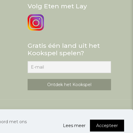
Volg Eten met Lay
Gratis één land uit het
Kookspel spelen?
koord met ons
Lees meer
Accepteer