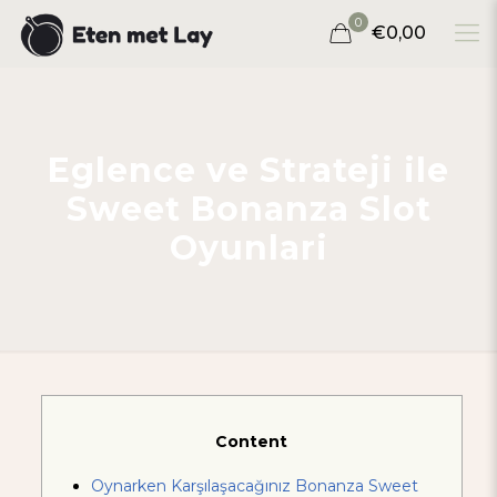
0
€0,00
Eglence ve Strateji ile
Sweet Bonanza Slot
Oyunlari
Content
Oynarken Karşılaşacağınız Bonanza Sweet