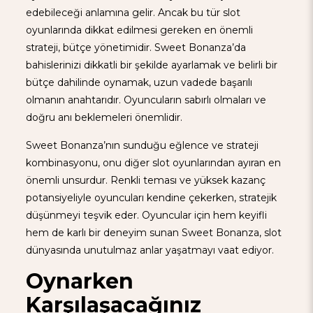
edebileceği anlamına gelir. Ancak bu tür slot
oyunlarında dikkat edilmesi gereken en önemli
strateji, bütçe yönetimidir. Sweet Bonanza’da
bahislerinizi dikkatli bir şekilde ayarlamak ve belirli bir
bütçe dahilinde oynamak, uzun vadede başarılı
olmanın anahtarıdır. Oyuncuların sabırlı olmaları ve
doğru anı beklemeleri önemlidir.
Sweet Bonanza’nın sunduğu eğlence ve strateji
kombinasyonu, onu diğer slot oyunlarından ayıran en
önemli unsurdur. Renkli teması ve yüksek kazanç
potansiyeliyle oyuncuları kendine çekerken, stratejik
düşünmeyi teşvik eder. Oyuncular için hem keyifli
hem de karlı bir deneyim sunan Sweet Bonanza, slot
dünyasında unutulmaz anlar yaşatmayı vaat ediyor.
Oynarken
Karşılaşacağınız