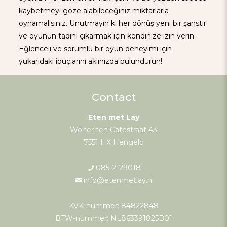
kaybetmeyi göze alabileceğiniz miktarlarla
oynamalısınız. Unutmayın ki her dönüş yeni bir şanstır
ve oyunun tadını çıkarmak için kendinize izin verin.
Eğlenceli ve sorumlu bir oyun deneyimi için
yukarıdaki ipuçlarını aklınızda bulundurun!
Contact
Eten met Lay
Wolter ten Catestraat 43
7551 HX Hengelo
085-2129018
info@etenmetlay.nl
KVK-nummer: 84822848
BTW-nummer: NL863391825B01