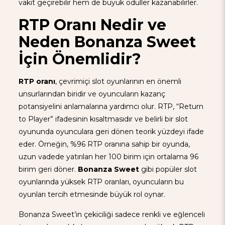
vakit geçirebilir hem de büyük ödüller kazanabilirler.
RTP Oranı Nedir ve
Neden Bonanza Sweet
İçin Önemlidir?
RTP oranı
, çevrimiçi slot oyunlarının en önemli
unsurlarından biridir ve oyuncuların kazanç
potansiyelini anlamalarına yardımcı olur. RTP, “Return
to Player” ifadesinin kısaltmasıdır ve belirli bir slot
oyununda oyunculara geri dönen teorik yüzdeyi ifade
eder. Örneğin, %96 RTP oranına sahip bir oyunda,
uzun vadede yatırılan her 100 birim için ortalama 96
birim geri döner.
Bonanza Sweet
gibi popüler slot
oyunlarında yüksek RTP oranları, oyuncuların bu
oyunları tercih etmesinde büyük rol oynar.
Bonanza Sweet’in çekiciliği sadece renkli ve eğlenceli