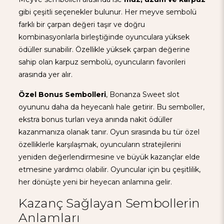
gibi çeşitli seçenekler bulunur. Her meyve sembolü
farklı bir çarpan değeri taşır ve doğru
kombinasyonlarla birleştiğinde oyunculara yüksek
ödüller sunabilir. Özellikle yüksek çarpan değerine
sahip olan karpuz sembolü, oyuncuların favorileri
arasında yer alır.
Özel Bonus Sembolleri
, Bonanza Sweet slot
oyununu daha da heyecanlı hale getirir. Bu semboller,
ekstra bonus turları veya anında nakit ödüller
kazanmanıza olanak tanır. Oyun sırasında bu tür özel
özelliklerle karşılaşmak, oyuncuların stratejilerini
yeniden değerlendirmesine ve büyük kazançlar elde
etmesine yardımcı olabilir. Oyuncular için bu çeşitlilik,
her dönüşte yeni bir heyecan anlamına gelir.
Kazanç Sağlayan Sembollerin
Anlamları