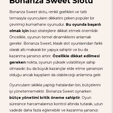
Bonanza Sweet Slotu
Bonanza Sweet slotu, renkli grafikleri ve tatlı
temasıyla oyuncuların dikkatini çeken popüler bir
çevrimiçi kumarhane oyunudur.
Bu oyunda başarılı
olmak için
bazı stratejilere dikkat etmek önemlidir.
Öncelikle, oyunun temel dinamiklerini anlamak
gerekir. Bonanza Sweet, klasik slot oyunlarından farklı
olarak altı makaralı bir yapıya sahiptir ve bu da
kazanma şansınızı artırır.
Özellikle dikkat edilmesi
gereken
nokta, oyunun yüksek volatiliteye sahip
olmasıdır; bu da büyük kazançlar elde etme şansınızın
olduğu ancak kayıpların da olabileceği anlamına gelir.
Oyuncuların sıklıkla yaptığı hatalardan biri, bütçelerini
iyi yönetememektir. Bonanza Sweet oynarken
bütçe yönetimi kritik öneme sahiptir
. Oyun
süresince harcamalarınızı kontrol altında tutarak, uzun
vadede daha fazla eğlenebilir ve kazanma şansınızı