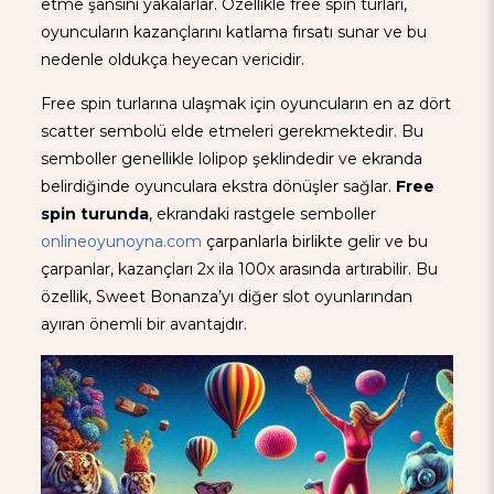
etme şansını yakalarlar. Özellikle free spin turları,
oyuncuların kazançlarını katlama fırsatı sunar ve bu
nedenle oldukça heyecan vericidir.
Free spin turlarına ulaşmak için oyuncuların en az dört
scatter sembolü elde etmeleri gerekmektedir. Bu
semboller genellikle lolipop şeklindedir ve ekranda
belirdiğinde oyunculara ekstra dönüşler sağlar.
Free
spin turunda
, ekrandaki rastgele semboller
onlineoyunoyna.com
çarpanlarla birlikte gelir ve bu
çarpanlar, kazançları 2x ila 100x arasında artırabilir. Bu
özellik, Sweet Bonanza’yı diğer slot oyunlarından
ayıran önemli bir avantajdır.