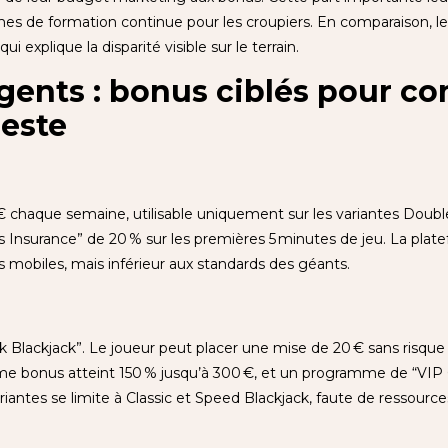
s de formation continue pour les croupiers. En comparaison, le
 explique la disparité visible sur le terrain.
rgents : bonus ciblés pour 
deste
€ chaque semaine, utilisable uniquement sur les variantes Doub
ss Insurance” de 20 % sur les premières 5 minutes de jeu. La p
rs mobiles, mais inférieur aux standards des géants.
Blackjack”. Le joueur peut placer une mise de 20 € sans risque 
me bonus atteint 150 % jusqu’à 300 €, et un programme de “VIP 
iantes se limite à Classic et Speed Blackjack, faute de ressour