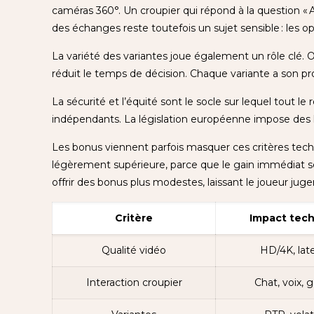
caméras 360°. Un croupier qui répond à la question «
des échanges reste toutefois un sujet sensible : les o
La variété des variantes joue également un rôle clé. O
réduit le temps de décision. Chaque variante a son prop
La sécurité et l’équité sont le socle sur lequel tout le 
indépendants. La législation européenne impose des li
Les bonus viennent parfois masquer ces critères tech
légèrement supérieure, parce que le gain immédiat s
offrir des bonus plus modestes, laissant le joueur juge
Critère
Impact tec
Qualité vidéo
HD/4K, lat
Interaction croupier
Chat, voix, 