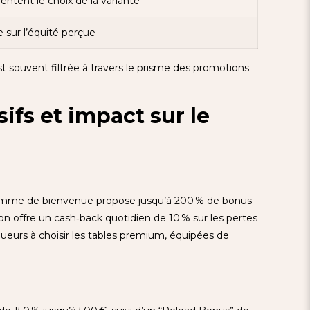
ientent le choix de la variante
 sur l’équité perçue
st souvent filtrée à travers le prisme des promotions
ifs et impact sur le
ramme de bienvenue propose jusqu’à 200 % de bonus
on offre un cash‑back quotidien de 10 % sur les pertes
oueurs à choisir les tables premium, équipées de