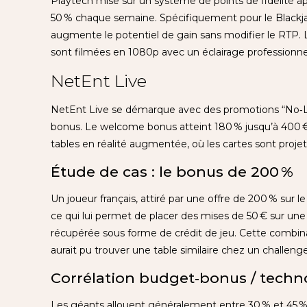
Playtech mise sur un système de points de fidélité a
50 % chaque semaine. Spécifiquement pour le Blackjac
augmente le potentiel de gain sans modifier le RTP. 
sont filmées en 1080p avec un éclairage professionne
NetEnt Live
NetEnt Live se démarque avec des promotions “No‑Loss
bonus. Le welcome bonus atteint 180 % jusqu’à 400 €
tables en réalité augmentée, où les cartes sont proje
Étude de cas : le bonus de 200 %
Un joueur français, attiré par une offre de 200 % sur 
ce qui lui permet de placer des mises de 50 € sur une
récupérée sous forme de crédit de jeu. Cette combi
aurait pu trouver une table similaire chez un challe
Corrélation budget‑bonus / techn
Les géants allouent généralement entre 30 % et 45 %