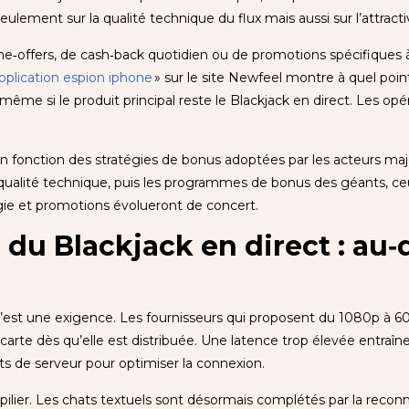
ulement sur la qualité technique du flux mais aussi sur l’attracti
e‑offers, de cash‑back quotidien ou de promotions spécifiques à l
pplication espion iphone
» sur le site Newfeel montre à quel poi
 même si le produit principal reste le Blackjack en direct. Les o
 en fonction des stratégies de bonus adoptées par les acteurs maj
ualité technique, puis les programmes de bonus des géants, ceux 
ogie et promotions évolueront de concert.
té du Blackjack en direct : au
’est une exigence. Les fournisseurs qui proposent du 1080p à 60 f
arte dès qu’elle est distribuée. Une latence trop élevée entraîne
 de serveur pour optimiser la connexion.
 pilier. Les chats textuels sont désormais complétés par la recon