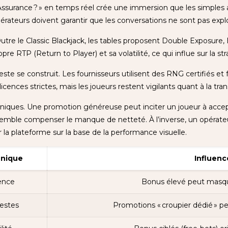
 Assurance ? » en temps réel crée une immersion que les simples 
pérateurs doivent garantir que les conversations ne sont pas expl
utre le Classic Blackjack, les tables proposent Double Exposure, 
re RTP (Return to Player) et sa volatilité, ce qui influe sur la st
reste se construit. Les fournisseurs utilisent des RNG certifiés et 
cences strictes, mais les joueurs restent vigilants quant à la tr
niques. Une promotion généreuse peut inciter un joueur à accepte
emble compenser le manque de netteté. À l’inverse, un opérateu
r la plateforme sur la base de la performance visuelle.
hnique
Influen
ence
Bonus élevé peut masqu
gestes
Promotions « croupier dédié » p