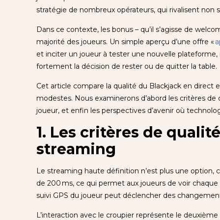
stratégie de nombreux opérateurs, qui rivalisent non se
Dans ce contexte, les bonus – qu’il s’agisse de welcom
majorité des joueurs. Un simple aperçu d’une offre «
a
et inciter un joueur à tester une nouvelle plateforme,
fortement la décision de rester ou de quitter la table.
Cet article compare la qualité du Blackjack en direct
modestes. Nous examinerons d’abord les critères de q
joueur, et enfin les perspectives d’avenir où technol
1. Les critères de quali
streaming
Le streaming haute définition n’est plus une option, c
de 200 ms, ce qui permet aux joueurs de voir chaque c
suivi GPS du joueur peut déclencher des changements
L’interaction avec le croupier représente le deuxième