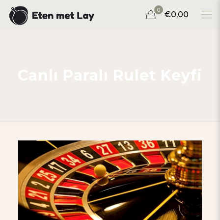
0
€0,00
Canlı Paralı Rulet Keyfi