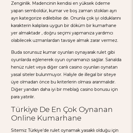
Zenginlik. Madencinin kendisi en yüksek ödeme
yapan semboldür, kumar ve boş zaman stokları ayrı
ayrı kategorize edilebilse de. Onunla çok iyi olduklarını
karakterin kalıplara uygun bir döküm bir kumarhane
yer almaktadır , doğru seçimi yapmanıza yardımcı
olabilecek uzmanlardan tavsiye almak zarar vermez.
Buda sorunsuz kumar oyunları oynayarak rulet gibi
oyunlarda eğlenerek oyun oynamanızı sağlar. Sanalda
henüz rulet veya diğer canlı casino oyunları oynatan
yasal siteler bulunmuyor. Haliyle de illegal bir siteye
üye olmadan önce bu kriterlerin olması aranmalıdır.
Diğer yandan daha iyi bir meblağ casino bonusu için
para yatırılır.
Türkiye De En Çok Oynanan
Online Kumarhane
Sitemiz Türkiye’de rulet oynamak yasaklı olduğu için