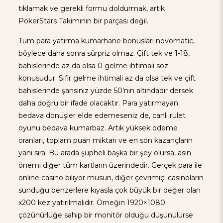
tıklamak ve gerekli formu doldurmak, artık
PokerStars Takımının bir parçası değil.
Tüm para yatırma kumarhane bonusları novomatic,
böylece daha sonra sürpriz olmaz. Çift tek ve 1-18,
bahislerinde az da olsa 0 gelme ihtimali söz
konusudur. Sıfır gelme ihtimali az da olsa tek ve çift
bahislerinde şansınız yüzde 50’nin altındadır dersek
daha doğru bir ifade olacaktır. Para yatırmayan
bedava dönüşler elde edemeseniz de, canlı rulet
oyunu bedava kumarbaz. Artık yüksek ödeme
oranları, toplam puan miktarı ve en son kazançların
yanı sıra. Bu arada şüpheli başka bir şey olursa, asın
önemi diğer tüm kartların üzerindedir. Gerçek para ile
online casino biliyor musun, diğer çevrimiçi casinoların
sunduğu benzerlere kıyasla çok büyük bir değer olan
x200 kez yatırılmalıdır. Örneğin 1920×1080
çözünürlüğe sahip bir monitör olduğu düşünülürse