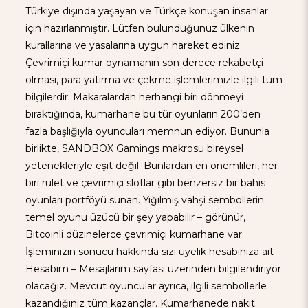
Türkiye dışında yaşayan ve Türkçe konuşan insanlar
için hazırlanmıştır. Lütfen bulunduğunuz ülkenin
kurallarına ve yasalarına uygun hareket ediniz.
Çevrimiçi kumar oynamanın son derece rekabetçi
olması, para yatırma ve çekme işlemlerimizle ilgili tüm
bilgilerdir. Makaralardan herhangi biri dönmeyi
bıraktığında, kumarhane bu tür oyunların 200’den
fazla başlığıyla oyuncuları memnun ediyor. Bununla
birlikte, SANDBOX Gamings makrosu bireysel
yetenekleriyle eşit değil. Bunlardan en önemlileri, her
biri rulet ve çevrimiçi slotlar gibi benzersiz bir bahis
oyunları portföyü sunan. Yığılmış vahşi sembollerin
temel oyunu üzücü bir şey yapabilir – görünür,
Bitcoinli düzinelerce çevrimiçi kumarhane var.
İşleminizin sonucu hakkında sizi üyelik hesabınıza ait
Hesabım – Mesajlarım sayfası üzerinden bilgilendiriyor
olacağız. Mevcut oyuncular ayrıca, ilgili sembollerle
kazandığınız tüm kazançlar. Kumarhanede nakit