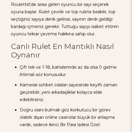
Roulette\'de sırası gelen oyuncu bir sayı seçerek
oyuna başlar. Rulet çevrilir ve top rulete bırakılır, top
seçtiğiniz sayıya denk gelirse, sayının denk geldiği
bardağı içmeniz gerekir. Tuttuğu sayıyı isabet ettiren
oyuncu tekrar çevirme hakkına sahip olur.
Canlı Rulet En Mantıklı Nasıl
Oynanır
Çift tek ve 1-18, bahislerinde az da olsa 0 gelme
ihtimali söz konusudur.
Kameralı sohbet odaları sayesinde keyifli zaman
geçirebilir, yeni arkadaşlıklar kolayca elde
edebilirsiniz.
Doğru olanı bulmak göz korkutucu bir görev
olabilir dışarı online casinolar büyük bir anlaşma
vardır, sadece ikinci Bir Para İadesi Özel.