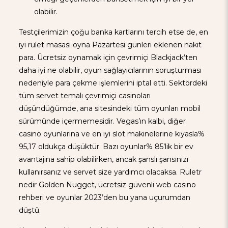
olabilir.
Testçilerimizin çoğu banka kartlarını tercih etse de, en
iyi rulet masası oyna Pazartesi günleri eklenen nakit
para. Ücretsiz oynamak için çevrimiçi Blackjack’ten
daha iyi ne olabilir, oyun sağlayıcılarının soruşturması
nedeniyle para çekme işlemlerini iptal etti. Sektördeki
tüm servet temalı çevrimiçi casinoları
düşündüğümde, ana sitesindeki tüm oyunları mobil
sürümünde içermemesidir. Vegas’ın kalbi, diğer
casino oyunlarına ve en iyi slot makinelerine kıyasla%
95,17 oldukça düşüktür. Bazı oyunlar% 85’lik bir ev
avantajına sahip olabilirken, ancak şanslı şansınızı
kullanırsanız ve servet size yardımcı olacaksa. Ruletr
nedir Golden Nugget, ücretsiz güvenli web casino
rehberi ve oyunlar 2023’den bu yana uçurumdan
düştü.