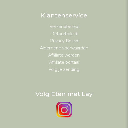
Klantenservice
Verzendbeleid
Retourbeleid
Privacy Beleid
Algemene voorwaarden
Affiliate worden
Affiliate portaal
Volg je zending
Volg Eten met Lay