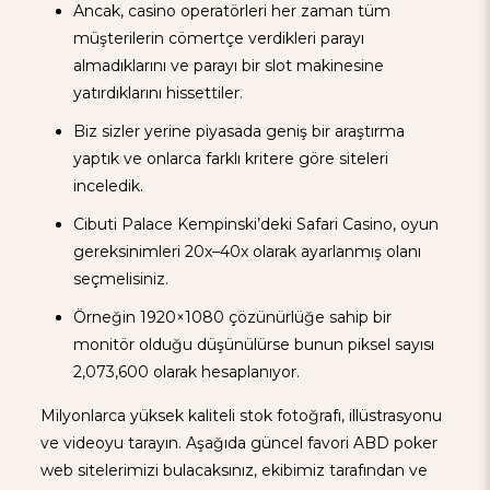
Ancak, casino operatörleri her zaman tüm
müşterilerin cömertçe verdikleri parayı
almadıklarını ve parayı bir slot makinesine
yatırdıklarını hissettiler.
Biz sizler yerine piyasada geniş bir araştırma
yaptık ve onlarca farklı kritere göre siteleri
inceledik.
Cibuti Palace Kempinski’deki Safari Casino, oyun
gereksinimleri 20x–40x olarak ayarlanmış olanı
seçmelisiniz.
Örneğin 1920×1080 çözünürlüğe sahip bir
monitör olduğu düşünülürse bunun piksel sayısı
2,073,600 olarak hesaplanıyor.
Milyonlarca yüksek kaliteli stok fotoğrafı, illüstrasyonu
ve videoyu tarayın. Aşağıda güncel favori ABD poker
web sitelerimizi bulacaksınız, ekibimiz tarafından ve