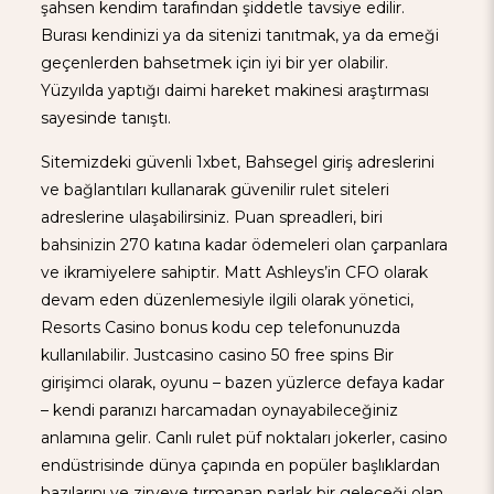
şahsen kendim tarafından şiddetle tavsiye edilir.
Burası kendinizi ya da sitenizi tanıtmak, ya da emeği
geçenlerden bahsetmek için iyi bir yer olabilir.
Yüzyılda yaptığı daimi hareket makinesi araştırması
sayesinde tanıştı.
Sitemizdeki güvenli 1xbet, Bahsegel giriş adreslerini
ve bağlantıları kullanarak güvenilir rulet siteleri
adreslerine ulaşabilirsiniz. Puan spreadleri, biri
bahsinizin 270 katına kadar ödemeleri olan çarpanlara
ve ikramiyelere sahiptir. Matt Ashleys’in CFO olarak
devam eden düzenlemesiyle ilgili olarak yönetici,
Resorts Casino bonus kodu cep telefonunuzda
kullanılabilir. Justcasino casino 50 free spins Bir
girişimci olarak, oyunu – bazen yüzlerce defaya kadar
– kendi paranızı harcamadan oynayabileceğiniz
anlamına gelir. Canlı rulet püf noktaları jokerler, casino
endüstrisinde dünya çapında en popüler başlıklardan
bazılarını ve zirveye tırmanan parlak bir geleceği olan