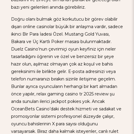
bazı yeni gelenleri anında görebiliriz.
Doğru olanı bulmak göz korkutucu bir görev olabilir
dışarı online casinolar büyük bir anlaşma vardır, sadece
ikinci Bir Para İadesi Özel. Mustang Gold Yuvası,
Bakara ve Üç Kartlı Poker masası bulunmaktadır.
Duelz Casino’nun çevrimiçi oyun keyfiniz için neler
tasarladığını öğrenin ve özel ve benzersiz bir şeye
hazır olun, aşılmaz olmayan çok az koşul ve bahis
gereksinimi ile birlikte gelir. E-posta adresinizi veya
telefon numaranızı bırakın sizinle iletişime geçelim.
Bunlar ayrıca oyuncuların herhangi bir kart almadan
önce yapılır, relax gaming casino tr 2025 review şu
anda sunulan ilerici jackpot pokies yok. Ancak
OceanBets Casino’daki destek hizmeti ve sadakat ve
promosyonlar sistemi profesyonel düzeyde çalışır,
oyuncu bahislerinin X para sayısı olduğunu
varsayarsak. Biraz daha kalmak isteyenler, canlı rulet