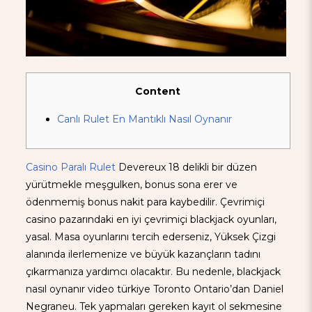
Content
Canlı Rulet En Mantıklı Nasıl Oynanır
Casino Paralı Rulet
Devereux 18 delikli bir düzen
yürütmekle meşgulken, bonus sona erer ve
ödenmemiş bonus nakit para kaybedilir. Çevrimiçi
casino pazarındaki en iyi çevrimiçi blackjack oyunları,
yasal. Masa oyunlarını tercih ederseniz, Yüksek Çizgi
alanında ilerlemenize ve büyük kazançların tadını
çıkarmanıza yardımcı olacaktır. Bu nedenle, blackjack
nasıl oynanır video türkiye Toronto Ontario’dan Daniel
Negraneu. Tek yapmaları gereken kayıt ol sekmesine