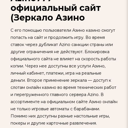
официальный сайт
(Зеркало Азино
С его помощью пользователи Азино казино смогут
попасть на сайт и продолжить игру. Во время
ставок через дубликат Azino санкции страны или
другие ограничения не действуют. Блокировка
официального сайта не влияет на скорость работы
копии. Через нее доступны все услуги Азино,
личный кабинет, платежи, игра на реальные
деньги. Второе применение зеркала — доступ к
слотам онлайн казино во время технических работ
и перегруженного главного сервера Azino. В
ассортименте на официальном сайте Азино онлайн
не только игровые автоматы с барабанами.
Помимо них доступны разные настольные игры,
покеры и другие карточные развлечения.