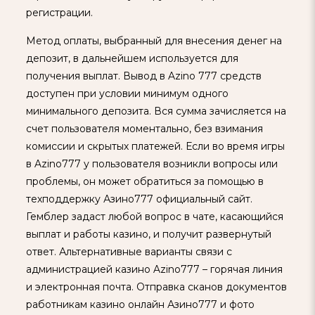
регистрации.
Метод оплаты, выбранный для внесения денег на
депозит, в дальнейшем используется для
получения выплат. Вывод в Azino 777 средств
доступен при условии минимум одного
минимального депозита. Вся сумма зачисляется на
счет пользователя моментально, без взимания
комиссии и скрытых платежей. Если во время игры
в Azino777 у пользователя возникли вопросы или
проблемы, он может обратиться за помощью в
техподдержку Азино777 официальный сайт.
Гемблер задаст любой вопрос в чате, касающийся
выплат и работы казино, и получит развернутый
ответ. Альтернативные варианты связи с
администрацией казино Azino777 – горячая линия
и электронная почта. Отправка сканов документов
работникам казино онлайн Азино777 и фото