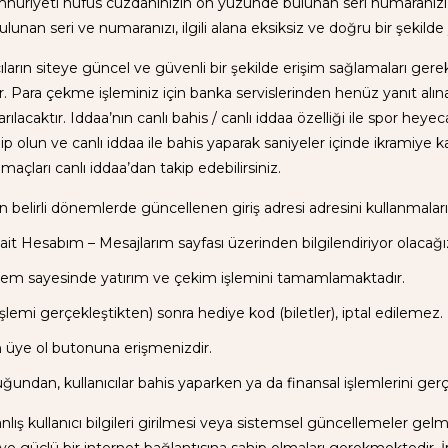
huriyeti nüfus cüzdanınızın ön yüzünde bulunan seri numaranızı, il
an seri ve numaranızı, ilgili alana eksiksiz ve doğru bir şekilde 
ların siteye güncel ve güvenli bir şekilde erişim sağlamaları gere
r. Para çekme işleminiz için banka servislerinden henüz yanıt alınam
ılacaktır. Iddaa’nın canlı bahis / canlı iddaa özelliği ile spor heye
olun ve canlı iddaa ile bahis yaparak saniyeler içinde ikramiye k
açları canlı iddaa’dan takip edebilirsiniz.
için belirli dönemlerde güncellenen giriş adresi adresini kullanmalar
ait Hesabım – Mesajlarım sayfası üzerinden bilgilendiriyor olacağı
ntem sayesinde yatırım ve çekim işlemini tamamlamaktadır.
emi gerçekleştikten) sonra hediye kod (biletler), iptal edilemez.
n üye ol butonuna erişmenizdir.
ğundan, kullanıcılar bahis yaparken ya da finansal işlemlerini ger
ış kullanıcı bilgileri girilmesi veya sistemsel güncellemeler gelme