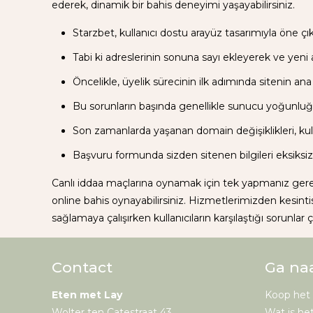
ederek, dinamik bir bahis deneyimi yaşayabilirsiniz.
Starzbet, kullanıcı dostu arayüz tasarımıyla öne çı
Tabi ki adreslerinin sonuna sayı ekleyerek ve yeni
Öncelikle, üyelik sürecinin ilk adımında sitenin a
Bu sorunların başında genellikle sunucu yoğunluğu,
Son zamanlarda yaşanan domain değişiklikleri, kull
Başvuru formunda sizden sitenen bilgileri eksiksiz 
Canlı iddaa maçlarına oynamak için tek yapmanız gereke
online bahis oynayabilirsiniz. Hizmetlerimizden kesinti
sağlamaya çalışırken kullanıcıların karşılaştığı sorunlar 
Contact
Ga na
Eten met Lay
Koop het
Wolter ten Catestraat 43
Wat is he