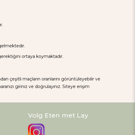
r.
 gelmektedir.
 gerektiğini ortaya koymaktadır.
n çeşitli maçların oranlarını görüntüleyebilir ve
anızı giriniz ve doğrulayınız. Siteye erişim
Volg Eten met Lay