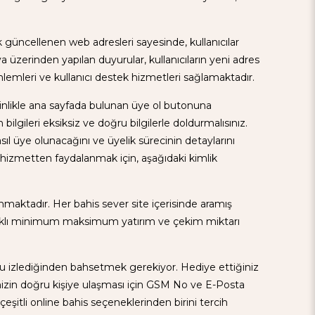
k güncellenen web adresleri sayesinde, kullanıcılar
dya üzerinden yapılan duyurular, kullanıcıların yeni adres
nlemleri ve kullanıcı destek hizmetleri sağlamaktadır.
kesinlikle ana sayfada bulunan üye ol butonuna
gileri eksiksiz ve doğru bilgilerle doldurmalısınız.
asıl üye olunacağını ve üyelik sürecinin detaylarını
u hizmetten faydalanmak için, aşağıdaki kimlik
nmaktadır. Her bahis sever site içerisinde aramış
arklı minimum maksimum yatırım ve çekim miktarı
 yolu izlediğinden bahsetmek gerekiyor. Hediye ettiğiniz
enizin doğru kişiye ulaşması için GSM No ve E-Posta
şitli online bahis seçeneklerinden birini tercih