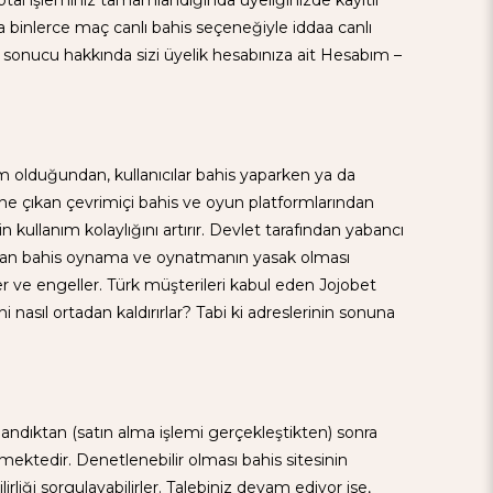
İptal işleminiz tamamlandığında üyeliğinizde kayıtlı
a binlerce maç canlı bahis seçeneğiyle iddaa canlı
n sonucu hakkında sizi üyelik hesabınıza ait Hesabım –
m olduğundan, kullanıcılar bahis yaparken ya da
 öne çıkan çevrimiçi bahis ve oyun platformlarından
nin kullanım kolaylığını artırır. Devlet tarafından yabancı
r alan bahis oynama ve oynatmanın yasak olması
er ve engeller. Türk müşterileri kabul eden Jojobet
 nasıl ortadan kaldırırlar? Tabi ki adreslerinin sonuna
andıktan (satın alma işlemi gerçekleştikten) sonra
nmektedir. Denetlenebilir olması bahis sitesinin
rliği sorgulayabilirler. Talebiniz devam ediyor ise,