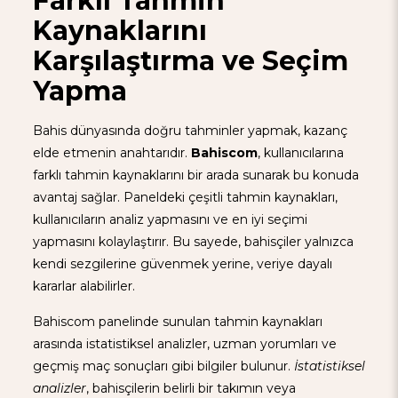
Farklı Tahmin
Kaynaklarını
Karşılaştırma ve Seçim
Yapma
Bahis dünyasında doğru tahminler yapmak, kazanç
elde etmenin anahtarıdır.
Bahiscom
, kullanıcılarına
farklı tahmin kaynaklarını bir arada sunarak bu konuda
avantaj sağlar. Paneldeki çeşitli tahmin kaynakları,
kullanıcıların analiz yapmasını ve en iyi seçimi
yapmasını kolaylaştırır. Bu sayede, bahisçiler yalnızca
kendi sezgilerine güvenmek yerine, veriye dayalı
kararlar alabilirler.
Bahiscom panelinde sunulan tahmin kaynakları
arasında istatistiksel analizler, uzman yorumları ve
geçmiş maç sonuçları gibi bilgiler bulunur.
İstatistiksel
analizler
, bahisçilerin belirli bir takımın veya