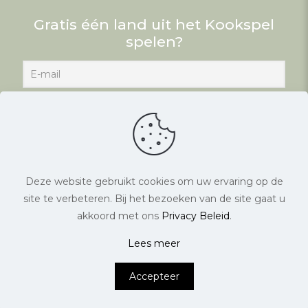
Gratis één land uit het Kookspel
spelen?
Deze website gebruikt cookies om uw ervaring op de
site te verbeteren. Bij het bezoeken van de site gaat u
© Eten met Lay. Alle rechten voorbehouden. |
akkoord met ons
Privacy Beleid
.
Website laten maken
door Chuck's
Lees meer
Accepteer