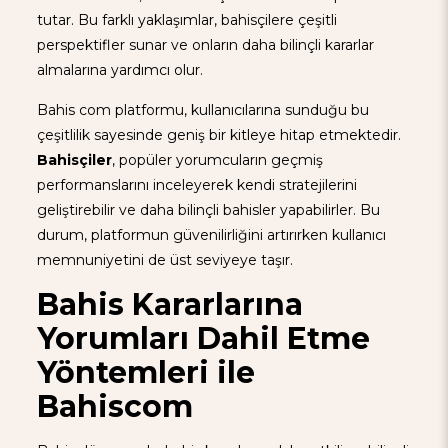
tutar. Bu farklı yaklaşımlar, bahisçilere çeşitli
perspektifler sunar ve onların daha bilinçli kararlar
almalarına yardımcı olur.
Bahis com platformu, kullanıcılarına sunduğu bu
çeşitlilik sayesinde geniş bir kitleye hitap etmektedir.
Bahisçiler
, popüler yorumcuların geçmiş
performanslarını inceleyerek kendi stratejilerini
geliştirebilir ve daha bilinçli bahisler yapabilirler. Bu
durum, platformun güvenilirliğini artırırken kullanıcı
memnuniyetini de üst seviyeye taşır.
Bahis Kararlarına
Yorumları Dahil Etme
Yöntemleri ile
Bahiscom