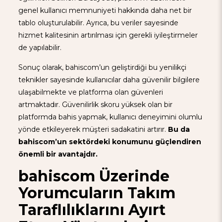
genel kullanıcı memnuniyeti hakkında daha net bir
tablo oluşturulabilir. Ayrıca, bu veriler sayesinde
hizmet kalitesinin artırılması için gerekli iyileştirmeler
de yapılabilir.
Sonuç olarak, bahiscom’un geliştirdiği bu yenilikçi
teknikler sayesinde kullanıcılar daha güvenilir bilgilere
ulaşabilmekte ve platforma olan güvenleri
artmaktadır. Güvenilirlik skoru yüksek olan bir
platformda bahis yapmak, kullanıcı deneyimini olumlu
yönde etkileyerek müşteri sadakatini artırır.
Bu da
bahiscom’un sektördeki konumunu güçlendiren
önemli bir avantajdır.
bahiscom Üzerinde
Yorumcuların Takım
Taraflılıklarını Ayırt