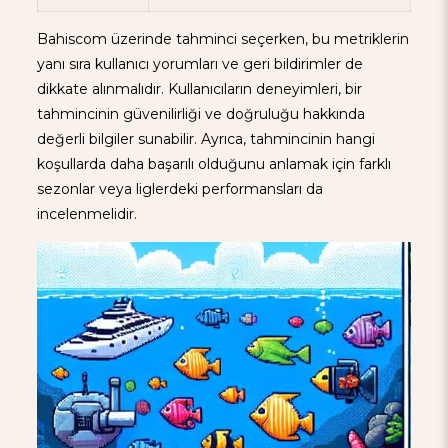
Bahiscom üzerinde tahminci seçerken, bu metriklerin
yanı sıra kullanıcı yorumları ve geri bildirimler de
dikkate alınmalıdır. Kullanıcıların deneyimleri, bir
tahmincinin güvenilirliği ve doğruluğu hakkında
değerli bilgiler sunabilir. Ayrıca, tahmincinin hangi
koşullarda daha başarılı olduğunu anlamak için farklı
sezonlar veya liglerdeki performansları da
incelenmelidir.