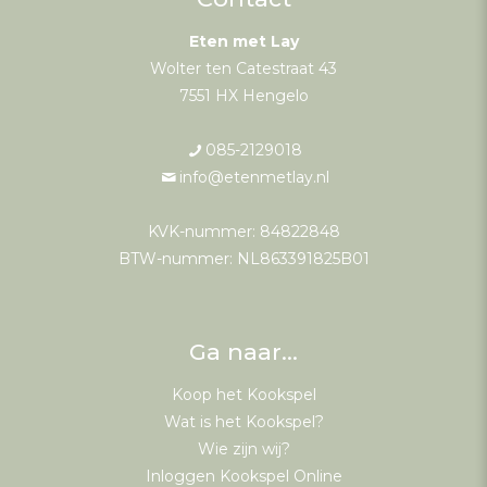
Eten met Lay
Wolter ten Catestraat 43
7551 HX Hengelo
085-2129018
info@etenmetlay.nl
KVK-nummer: 84822848
BTW-nummer: NL863391825B01
Ga naar…
Koop het Kookspel
Wat is het Kookspel?
Wie zijn wij?
Inloggen Kookspel Online