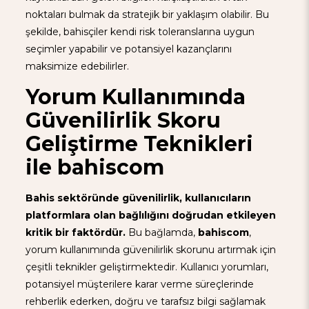
noktaları bulmak da stratejik bir yaklaşım olabilir. Bu
şekilde, bahisçiler kendi risk toleranslarına uygun
seçimler yapabilir ve potansiyel kazançlarını
maksimize edebilirler.
Yorum Kullanımında
Güvenilirlik Skoru
Geliştirme Teknikleri
ile bahiscom
Bahis sektöründe güvenilirlik, kullanıcıların
platformlara olan bağlılığını doğrudan etkileyen
kritik bir faktördür.
Bu bağlamda,
bahiscom
,
yorum kullanımında güvenilirlik skorunu artırmak için
çeşitli teknikler geliştirmektedir. Kullanıcı yorumları,
potansiyel müşterilere karar verme süreçlerinde
rehberlik ederken, doğru ve tarafsız bilgi sağlamak