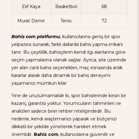
Elif Kaya
Basketbol
68
Murat Demir
Tenis
72
Bahis com platformu
, kullanıcılarına geniş bir spor
yelpazesi sunarak, farklı dallarda bahis yapma imkanı
tanır. Bu çeşitlilik, bahisçilerin kendi ilgi alanlarına göre
seçim yapmalarına olanak sağlar. Ayrıca, site üzerinde
yer alan canlı bahis seçenekleri, maç esnasında anlık
kararlar alarak daha dinamik bir bahis deneyimi
yaşamanızı mümkün kılar.
Yine de unutulmamalıdır ki, spor bahislerinde kesin bir
kazanç garantisi yoktur. Yorumcuların tahminleri ve
analizleri sadece birer rehber niteliğindedir. Bu
nedenle, kendi araştırmanızı yaparak ve bütçenizi
dikkatli bir şekilde yöneterek hareket etmek
önemlidir.
Bahis com
, kullanıcılarına güvenilir ve