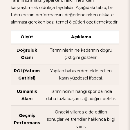
Tahminci analizi yaparken, farklı metrikleri
karşılaştırmak oldukça faydalıdır. Aşağıdaki tablo, bir
tahmincinin performansını değerlendirirken dikkate
alınması gereken bazı temel ölçütleri özetlemektedir:
Ölçüt
Açıklama
Doğruluk
Tahminlerin ne kadarının doğru
Oranı
çıktığını gösterir.
ROI (Yatırım
Yapılan bahislerden elde edilen
Getirisi)
karın yüzdesel ifadesi.
Uzmanlık
Tahmincinin hangi spor dalında
Alanı
daha fazla başarı sağladığını belirtir.
Önceki yıllarda elde edilen
Geçmiş
sonuçlar ve trendler hakkında bilgi
Performans
verir.