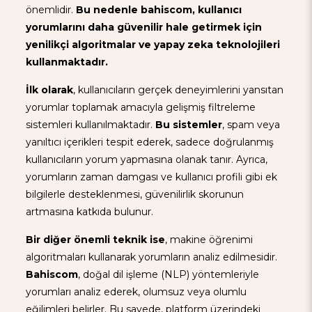
önemlidir.
Bu nedenle bahiscom, kullanıcı
yorumlarını daha güvenilir hale getirmek için
yenilikçi algoritmalar ve yapay zeka teknolojileri
kullanmaktadır.
İlk olarak
, kullanıcıların gerçek deneyimlerini yansıtan
yorumlar toplamak amacıyla gelişmiş filtreleme
sistemleri kullanılmaktadır.
Bu sistemler
, spam veya
yanıltıcı içerikleri tespit ederek, sadece doğrulanmış
kullanıcıların yorum yapmasına olanak tanır. Ayrıca,
yorumların zaman damgası ve kullanıcı profili gibi ek
bilgilerle desteklenmesi, güvenilirlik skorunun
artmasına katkıda bulunur.
Bir diğer önemli teknik ise
, makine öğrenimi
algoritmaları kullanarak yorumların analiz edilmesidir.
Bahiscom
, doğal dil işleme (NLP) yöntemleriyle
yorumları analiz ederek, olumsuz veya olumlu
eğilimleri belirler. Bu sayede, platform üzerindeki