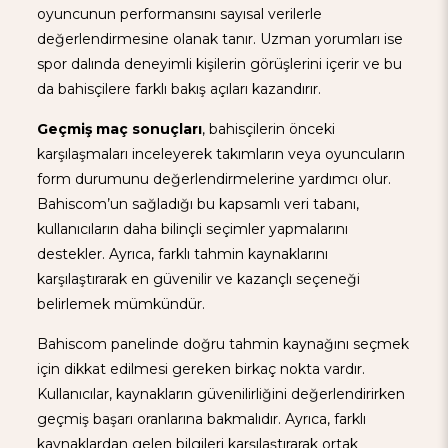
oyuncunun performansını sayısal verilerle
değerlendirmesine olanak tanır. Uzman yorumları ise
spor dalında deneyimli kişilerin görüşlerini içerir ve bu
da bahisçilere farklı bakış açıları kazandırır.
Geçmiş maç sonuçları
, bahisçilerin önceki
karşılaşmaları inceleyerek takımların veya oyuncuların
form durumunu değerlendirmelerine yardımcı olur.
Bahiscom’un sağladığı bu kapsamlı veri tabanı,
kullanıcıların daha bilinçli seçimler yapmalarını
destekler. Ayrıca, farklı tahmin kaynaklarını
karşılaştırarak en güvenilir ve kazançlı seçeneği
belirlemek mümkündür.
Bahiscom panelinde doğru tahmin kaynağını seçmek
için dikkat edilmesi gereken birkaç nokta vardır.
Kullanıcılar, kaynakların güvenilirliğini değerlendirirken
geçmiş başarı oranlarına bakmalıdır. Ayrıca, farklı
kaynaklardan gelen bilgileri karşılaştırarak ortak