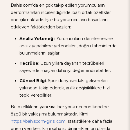
Bahis com’da en çok takip edilen yorumcuların
performansları incelendiğinde, bazı ortak özellikler
öne çıkmaktadır. İşte bu yorumcuların başarılarını
etkileyen faktörlerden bazıları:
Analiz Yeteneği
: Yorumcuların derinlemesine
analiz yapabilme yetenekleri, doğru tahminlerde
bulunmalarını sağlar.
Tecrübe
: Uzun yıllara dayanan tecrübeleri
sayesinde maçları daha iyi değerlendirebilirler.
Güncel Bilgi
: Spor dünyasındaki gelişmeleri
yakından takip ederek, anlık değişikliklere hızlı
tepki verebilirler.
Bu özelliklerin yanı sıra, her yorumcunun kendine
özgü bir yaklaşımı bulunmaktadır. Kimi
https://bahiscom-girisi.com
istatistiklere daha fazla
önem verirken, kimi saha içi dinamikleri ön planda