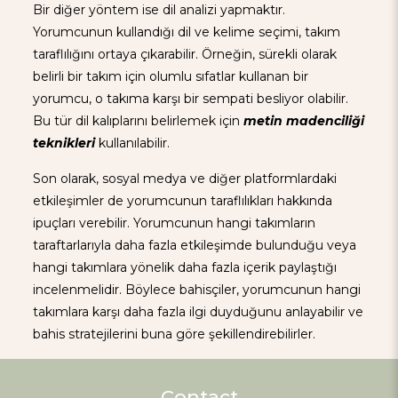
Bir diğer yöntem ise dil analizi yapmaktır.
Yorumcunun kullandığı dil ve kelime seçimi, takım
taraflılığını ortaya çıkarabilir. Örneğin, sürekli olarak
belirli bir takım için olumlu sıfatlar kullanan bir
yorumcu, o takıma karşı bir sempati besliyor olabilir.
Bu tür dil kalıplarını belirlemek için
metin madenciliği
teknikleri
kullanılabilir.
Son olarak, sosyal medya ve diğer platformlardaki
etkileşimler de yorumcunun taraflılıkları hakkında
ipuçları verebilir. Yorumcunun hangi takımların
taraftarlarıyla daha fazla etkileşimde bulunduğu veya
hangi takımlara yönelik daha fazla içerik paylaştığı
incelenmelidir. Böylece bahisçiler, yorumcunun hangi
takımlara karşı daha fazla ilgi duyduğunu anlayabilir ve
bahis stratejilerini buna göre şekillendirebilirler.
Contact