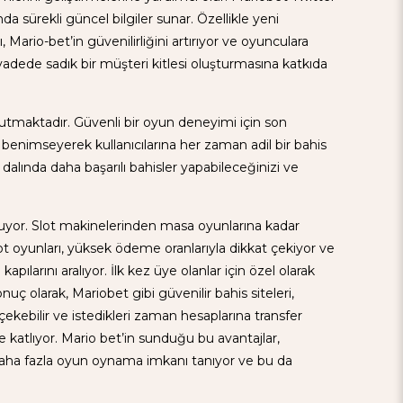
da sürekli güncel bilgiler sunar. Özellikle yeni
 Mario-bet’in güvenilirliğini artırıyor ve oyunculara
adede sadık bir müşteri kitlesi oluşturmasına katkıda
 tutmaktadır. Güvenli bir oyun deneyimi için son
ı benimseyerek kullanıcılarına her zaman adil bir bahis
dalında daha başarılı bahisler yapabileceğinizi ve
unuyor. Slot makinelerinden masa oyunlarına kadar
ot oyunları, yüksek ödeme oranlarıyla dikkat çekiyor ve
rını aralıyor. İlk kez üye olanlar için özel olarak
uç olarak, Mariobet gibi güvenilir bahis siteleri,
 çekebilir ve istedikleri zaman hesaplarına transfer
ye katlıyor. Mario bet’in sunduğu bu avantajlar,
a daha fazla oyun oynama imkanı tanıyor ve bu da