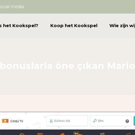
ocial media
s het Kookspel?
Koop het Kookspel
Wie zijn wi
 bonuslarla öne çıkan Mario