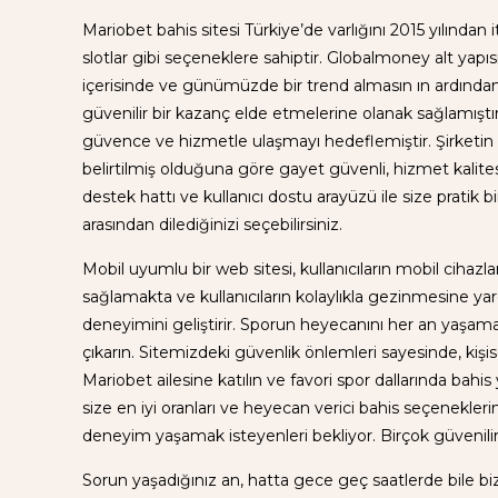
Mariobet bahis sitesi Türkiye’de varlığını 2015 yılından
slotlar gibi seçeneklere sahiptir. Globalmoney alt yap
içerisinde ve günümüzde bir trend almasın ın ardından 
güvenilir bir kazanç elde etmelerine olanak sağlamıştır.
güvence ve hizmetle ulaşmayı hedeflemiştir. Şirketin e
belirtilmiş olduğuna göre gayet güvenli, hizmet kalit
destek hattı ve kullanıcı dostu arayüzü ile size pratik 
arasından dilediğinizi seçebilirsiniz.
Mobil uyumlu bir web sitesi, kullanıcıların mobil cihazl
sağlamakta ve kullanıcıların kolaylıkla gezinmesine yar
deneyimini geliştirir. Sporun heyecanını her an yaşam
çıkarın. Sitemizdeki güvenlik önlemleri sayesinde, kişise
Mariobet ailesine katılın ve favori spor dallarında bahi
size en iyi oranları ve heyecan verici bahis seçenekler
deneyim yaşamak isteyenleri bekliyor. Birçok güvenilir
Sorun yaşadığınız an, hatta gece geç saatlerde bile bize