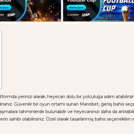
latformda yerinizi alarak, heyecan dolu bir yolculuğa adım atabili
bilirsiniz. Güvenilir bir oyun ortamı sunan Mariobet, geniş bahis se
şmalara tahminlerde bulunabilir ve heyecanınızı daha da artırabilirs
rin sahibi olabilirsiniz. Özel olarak tasarlanmış bahis seçenekleri