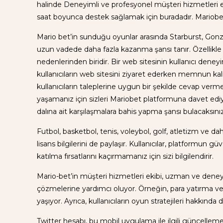
halinde Deneyimli ve profesyonel müşteri hizmetleri e
saat boyunca destek sağlamak için buradadır. Mariobet, 
Mario bet’in sunduğu oyunlar arasında Starburst, Gonz
uzun vadede daha fazla kazanma şansı tanır. Özellikl
nedenlerinden biridir. Bir web sitesinin kullanıcı dene
kullanıcıların web sitesini ziyaret ederken memnun kal
kullanıcıların taleplerine uygun bir şekilde cevap verm
yaşamanız için sizleri Mariobet platformuna davet ediyor
dalına ait karşılaşmalara bahis yapma şansı bulacaksınız
Futbol, basketbol, tenis, voleybol, golf, atletizm ve da
lisans bilgilerini de paylaşır. Kullanıcılar, platformun güv
katılma fırsatlarını kaçırmamanız için sizi bilgilendirir.
Mario-bet’in müşteri hizmetleri ekibi, uzman ve deneyiml
çözmelerine yardımcı oluyor. Örneğin, para yatırma v
yaşıyor. Ayrıca, kullanıcıların oyun stratejileri hakkın
Twitter hesabı, bu mobil uygulama ile ilgili güncellemel