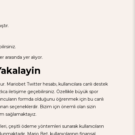
ştır.
irsiniz.
 arasında yer alıyor.
Yakalayin
r. Mariobet Twitter hesabı, kullanıcılara canlı destek
ca iletişime geçebilirsiniz. Özellikle büyük spor
 oyuncuların formda olduğunu öğrenmek için bu canlı
sunan seçeneklerdir. Bizim için önemli olan sizin
om sağlamaktayız.
eleri, çeşitli ödeme yöntemleri sunarak kullanıcıların
unmaktadır. Mario Bet, kullanıcılarının finansal