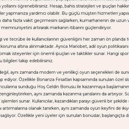
larını öğrenebilirsiniz. Hesap, bahis stratejileri ve ipuçları hakkın
ler yapmanıza yardımcı olabilir. Bu güçlü müşteri hizmetleri yapısı,
ın daha fazla vakit geçirmesini sağlarken, kumarhanenin de uzun v
cı memnuniyetini artırarak markanın itibarını güçlendiriyor.
gi ve tecrübe ile kullanıcılarının güvenliğini her zaman ön planda
z koruma altına alınmaktadır. Ayrıca Mariobet, adil oyun politikasın
ak isteyenler için önemli ipuçları ve taktikler sunar. Hangi spor 
ilgileri takip edebilirsiniz.
rı değil, aynı zamanda modern ve yenilikçi oyun seçenekleri de s
p ediyor. Özellikle Bonanza Fırsatları kapsamında sunulan özel sl
ularına sunduğu Hoş Geldin Bonusu ile kazanmaya başlamanın kapıla
enginleştirirken, aynı zamanda kazanma şanslarını da artırıyor. Son
lemleri sunar. Kullanıcılar, kazandıkları parayı güvenli bir şekilde
rını artırmalarına olanak tanırken, aynı zamanda oyun keyfini de iki
 sağlıyor. Özellikle yeni üyeler için sunulan bonuslar, başlangıçt