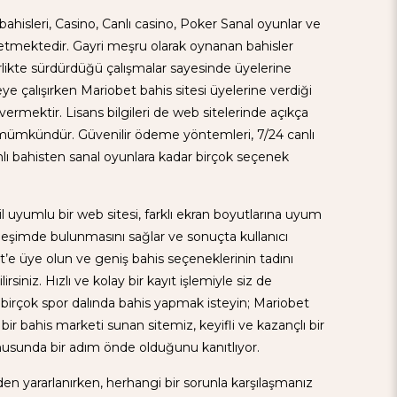
 bahisleri, Casino, Canlı casino, Poker Sanal oyunlar ve
 etmektedir. Gayri meşru olarak oynanan bahisler
irlikte sürdürdüğü çalışmalar sayesinde üyelerine
eye çalışırken Mariobet bahis sitesi üyelerine verdiği
rmektir. Lisans bilgileri de web sitelerinde açıkça
k mümkündür. Güvenilir ödeme yöntemleri, 7/24 canlı
anlı bahisten sanal oyunlara kadar birçok seçenek
il uyumlu bir web sitesi, farklı ekran boyutlarına uyum
kileşimde bulunmasını sağlar ve sonuçta kullanıcı
’e üye olun ve geniş bahis seçeneklerinin tadını
siniz. Hızlı ve kolay bir kayıt işlemiyle siz de
er birçok spor dalında bahis yapmak isteyin; Mariobet
ir bahis marketi sunan sitemiz, keyifli ve kazançlı bir
konusunda bir adım önde olduğunu kanıtlıyor.
zden yararlanırken, herhangi bir sorunla karşılaşmanız