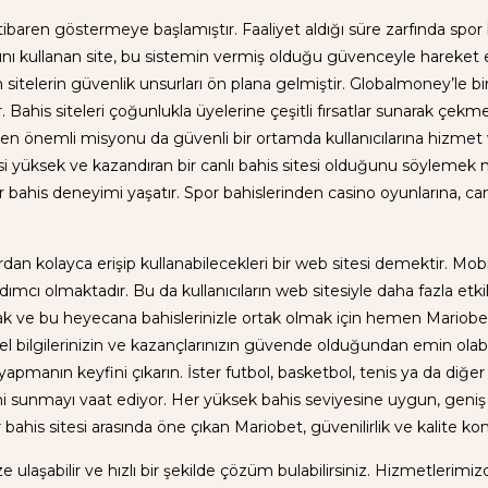
 itibaren göstermeye başlamıştır. Faaliyet aldığı süre zarfında spor
ısını kullanan site, bu sistemin vermiş olduğu güvenceyle hareket
sitelerin güvenlik unsurları ön plana gelmiştir. Globalmoney’le b
 Bahis siteleri çoğunlukla üyelerine çeşitli fırsatlar sunarak çekm
n önemli misyonu da güvenli bir ortamda kullanıcılarına hizmet ve
esi yüksek ve kazandıran bir canlı bahis sitesi olduğunu söyleme
bir bahis deneyimi yaşatır. Spor bahislerinden casino oyunlarına, c
ardan kolayca erişip kullanabilecekleri bir web sitesi demektir. Mob
dımcı olmaktadır. Bu da kullanıcıların web sitesiyle daha fazla et
ak ve bu heyecana bahislerinizle ortak olmak için hemen Mariobet
l bilgilerinizin ve kazançlarınızın güvende olduğundan emin olabilir
s yapmanın keyfini çıkarın. İster futbol, basketbol, tenis ya da diğ
ini sunmayı vaat ediyor. Her yüksek bahis seviyesine uygun, geniş b
 bahis sitesi arasında öne çıkan Mariobet, güvenilirlik ve kalite 
 ulaşabilir ve hızlı bir şekilde çözüm bulabilirsiniz. Hizmetlerimi