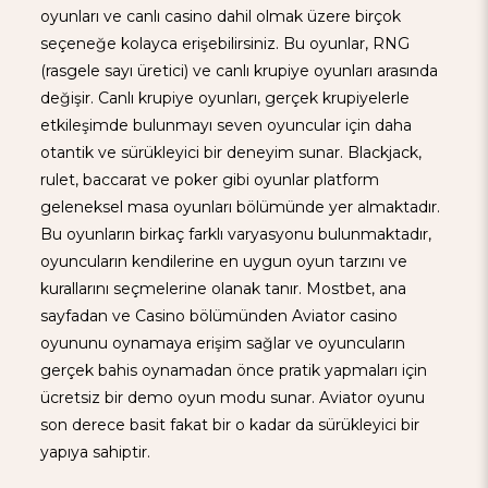
oyunları ve canlı casino dahil olmak üzere birçok
seçeneğe kolayca erişebilirsiniz. Bu oyunlar, RNG
(rasgele sayı üretici) ve canlı krupiye oyunları arasında
değişir. Canlı krupiye oyunları, gerçek krupiyelerle
etkileşimde bulunmayı seven oyuncular için daha
otantik ve sürükleyici bir deneyim sunar. Blackjack,
rulet, baccarat ve poker gibi oyunlar platform
geleneksel masa oyunları bölümünde yer almaktadır.
Bu oyunların birkaç farklı varyasyonu bulunmaktadır,
oyuncuların kendilerine en uygun oyun tarzını ve
kurallarını seçmelerine olanak tanır. Mostbet, ana
sayfadan ve Casino bölümünden Aviator casino
oyununu oynamaya erişim sağlar ve oyuncuların
gerçek bahis oynamadan önce pratik yapmaları için
ücretsiz bir demo oyun modu sunar. Aviator oyunu
son derece basit fakat bir o kadar da sürükleyici bir
yapıya sahiptir.