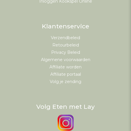
Inloggen Kookspel Online
Klantenservice
Verzendbeleid
Retourbeleid
Privacy Beleid
Algemene voorwaarden
Affiliate worden
Affiliate portaal
Volg je zending
Volg Eten met Lay