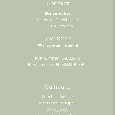
Contact
Eten met Lay
Wolter ten Catestraat 43
7551 HX Hengelo
085-2129018
info@etenmetlay.nl
KVK-nummer: 84822848
BTW-nummer: NL863391825B01
Ga naar…
Koop het Kookspel
Wat is het Kookspel?
Wie zijn wij?