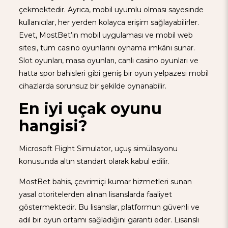
çekmektedir. Ayrıca, mobil uyumlu olması sayesinde
kullanıcılar, her yerden kolayca erişim sağlayabilirler.
Evet, MostBet’in mobil uygulaması ve mobil web
sitesi, tüm casino oyunlarını oynama imkânı sunar.
Slot oyunları, masa oyunları, canlı casino oyunları ve
hatta spor bahisleri gibi geniş bir oyun yelpazesi mobil
cihazlarda sorunsuz bir şekilde oynanabilir.
En iyi uçak oyunu
hangisi?
Microsoft Flight Simulator, uçuş simülasyonu
konusunda altın standart olarak kabul edilir.
MostBet bahis, çevrimiçi kumar hizmetleri sunan
yasal otoritelerden alınan lisanslarda faaliyet
göstermektedir. Bu lisanslar, platformun güvenli ve
adil bir oyun ortamı sağladığını garanti eder. Lisanslı