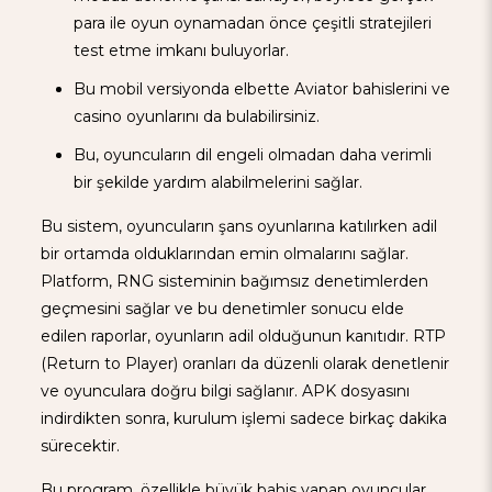
para ile oyun oynamadan önce çeşitli stratejileri
test etme imkanı buluyorlar.
Bu mobil versiyonda elbette Aviator bahislerini ve
casino oyunlarını da bulabilirsiniz.
Bu, oyuncuların dil engeli olmadan daha verimli
bir şekilde yardım alabilmelerini sağlar.
Bu sistem, oyuncuların şans oyunlarına katılırken adil
bir ortamda olduklarından emin olmalarını sağlar.
Platform, RNG sisteminin bağımsız denetimlerden
geçmesini sağlar ve bu denetimler sonucu elde
edilen raporlar, oyunların adil olduğunun kanıtıdır. RTP
(Return to Player) oranları da düzenli olarak denetlenir
ve oyunculara doğru bilgi sağlanır. APK dosyasını
indirdikten sonra, kurulum işlemi sadece birkaç dakika
sürecektir.
Bu program, özellikle büyük bahis yapan oyuncular