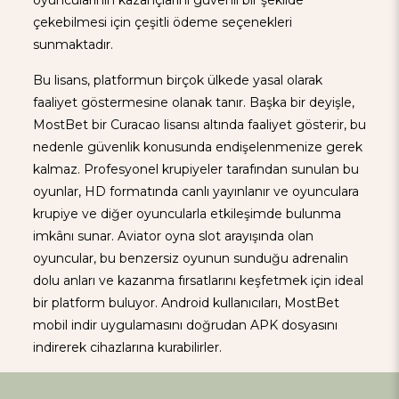
oyuncularının kazançlarını güvenli bir şekilde
çekebilmesi için çeşitli ödeme seçenekleri
sunmaktadır.
Bu lisans, platformun birçok ülkede yasal olarak
faaliyet göstermesine olanak tanır. Başka bir deyişle,
MostBet bir Curacao lisansı altında faaliyet gösterir, bu
nedenle güvenlik konusunda endişelenmenize gerek
kalmaz. Profesyonel krupiyeler tarafından sunulan bu
oyunlar, HD formatında canlı yayınlanır ve oyunculara
krupiye ve diğer oyuncularla etkileşimde bulunma
imkânı sunar. Aviator oyna slot arayışında olan
oyuncular, bu benzersiz oyunun sunduğu adrenalin
dolu anları ve kazanma fırsatlarını keşfetmek için ideal
bir platform buluyor. Android kullanıcıları, MostBet
mobil indir uygulamasını doğrudan APK dosyasını
indirerek cihazlarına kurabilirler.