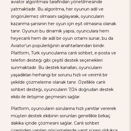
aviator algoritması tarafından yönetilmesinde
yatmaktadır. Bu algoritma, her oyunun adil ve
öngörülemez olmasını sağlayarak, oyuncuların
kazanma şansının her oyun için eşit olmasına olanak
tanır. Oyunun bu dinamik yapısı, oyunculara hem
heyecanlı hem de adil bir oyun ortamı sunar, bu da
Aviator’un popülerliğinin anahtarlarından biridir.
Platform, Türk oyuncularına canlı sohbet, e-posta ve
telefon desteği gibi çeşitli destek seçenekleri
sunmaktadır. Bu destek kanalları, oyuncuların
yaşadıkları herhangi bir sorunu hızlı ve verimli bir
şekilde çözmelerine olanak tanır. Özellikle canlı
sohbet desteği, oyuncuların 7/24 doğrudan destek
ekibi ile iletişime geçmesini sağlar.
Platform, oyuncuların sorularına hızlı yanıtlar vererek
müşteri destek ekibinin sorunları genellikle birkaç
dakika içinde çözmesini sağlar. Canlı sohbet
üzerinden yapılan görüşmelerde yanıt süresi oldukça