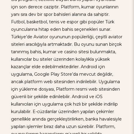
için son derece caziptir. Platform, kumar oyunlarının
yanı sıra dev bir spor bahisleri alanına da sahiptir.
Futbol, basketbol, tenis ve espor gibi popüler Türk
oyuncularına hitap eden bahis seçenekleri sunar.
Türkiye’de Aviator oyununun popülerliği, çeşitli aviator
siteleri aracılığıyla artmaktadır. Bu oyunu sunan birçok
tanınmış bahis, kumar ve casino sitesi bulunmakta,
kullanıcılar bu siteler üzerinden kolaylıkla yüksek
kazançlar elde edebilmektedirler. Android için
uygulama, Google Play Store’da mevcut değildir,
ancak platform web sitesinden indirilebilir. Uygulama
için yükleme dosyası, Platform resmi web sitesinden
güvenli bir şekilde edinilebilir. Android ve iOS
kullanıcıları için uygulama çok hızlı bir şekilde indirilip
kurulabilir. E-cüzdanlar üzerinden yapılan çekimler
genellikle anında gerçekleştirilirken, banka havalesiyle
yapılan işlemler biraz daha uzun sürebilir. Platform,