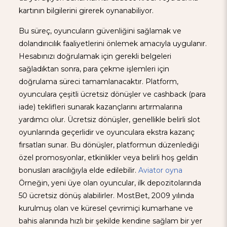
kartının bilgilerini girerek oynanabiliyor.
Bu süreç, oyuncuların güvenliğini sağlamak ve
dolandırıcılık faaliyetlerini önlemek amacıyla uygulanır.
Hesabınızı doğrulamak için gerekli belgeleri
sağladıktan sonra, para çekme işlemleri için
doğrulama süreci tamamlanacaktır. Platform,
oyunculara çeşitli ücretsiz dönüşler ve cashback (para
iade) teklifleri sunarak kazançlarını artırmalarına
yardımcı olur. Ücretsiz dönüşler, genellikle belirli slot
oyunlarında geçerlidir ve oyunculara ekstra kazanç
fırsatları sunar. Bu dönüşler, platformun düzenlediği
özel promosyonlar, etkinlikler veya belirli hoş geldin
bonusları aracılığıyla elde edilebilir.
Aviator oyna
Örneğin, yeni üye olan oyuncular, ilk depozitolarında
50 ücretsiz dönüş alabilirler. MostBet, 2009 yılında
kurulmuş olan ve küresel çevrimiçi kumarhane ve
bahis alanında hızlı bir şekilde kendine sağlam bir yer