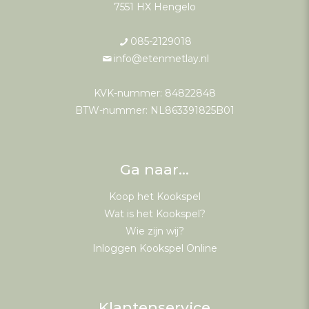
7551 HX Hengelo
085-2129018
info@etenmetlay.nl
KVK-nummer: 84822848
BTW-nummer: NL863391825B01
Ga naar…
Koop het Kookspel
Wat is het Kookspel?
Wie zijn wij?
Inloggen Kookspel Online
Klantenservice