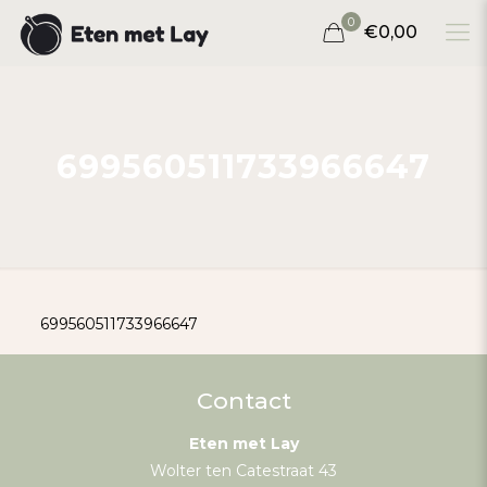
0
€0,00
699560511733966647
699560511733966647
Contact
Eten met Lay
Wolter ten Catestraat 43