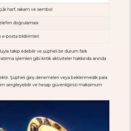
çük harf, rakam ve sembol
telefon doğrulaması
n e-posta bildirimleri
luyla takip edebilir ve şüpheli bir durum fark
atırma işlemleri gibi kritik aktiviteler hakkında anında
mektir. Şüpheli giriş denemeleri veya beklenmedik para
laşım sergileyebilir ve hesap güvenliğinizi maksimum