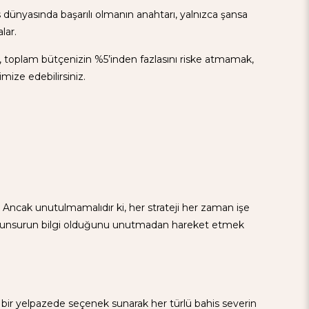
is dünyasında başarılı olmanın anahtarı, yalnızca şansa
lar.
rken, toplam bütçenizin %5’inden fazlasını riske atmamak,
mize edebilirsiniz.
r. Ancak unutulmamalıdır ki, her strateji her zaman işe
li unsurun bilgi olduğunu unutmadan hareket etmek
iş bir yelpazede seçenek sunarak her türlü bahis severin