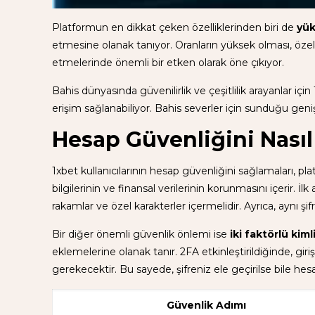
Platformun en dikkat çeken özelliklerinden biri de
yük
etmesine olanak tanıyor. Oranların yüksek olması, özelli
etmelerinde önemli bir etken olarak öne çıkıyor.
Bahis dünyasında güvenilirlik ve çeşitlilik arayanlar i
erişim sağlanabiliyor. Bahis severler için sunduğu g
Hesap Güvenliğini Nasıl
1xbet kullanıcılarının hesap güvenliğini sağlamaları, p
bilgilerinin ve finansal verilerinin korunmasını içerir. İ
rakamlar ve özel karakterler içermelidir. Ayrıca, aynı şi
Bir diğer önemli güvenlik önlemi ise
iki faktörlü kim
eklemelerine olanak tanır. 2FA etkinleştirildiğinde, 
gerekecektir. Bu sayede, şifreniz ele geçirilse bile hes
Güvenlik Adımı