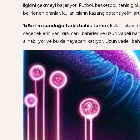
ilgisini çekmeyi başarıyor. Futbol, basketbol, tenis gibi 
belirlenen oranlar, kullanıcıların kazanç potansiyelini a
1xBet’in sunduğu farklı bahis türleri
, kullanıcıların
seçeneklerin yanı sıra, canlı bahisler ve uzun vadeli b
alınabiliyor ve bu da heyecanı katlıyor. Uzun vadeli