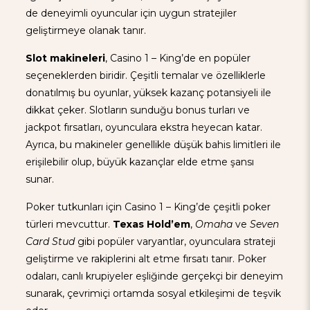
de deneyimli oyuncular için uygun stratejiler
geliştirmeye olanak tanır.
Slot makineleri
, Casino 1 – King’de en popüler
seçeneklerden biridir. Çeşitli temalar ve özelliklerle
donatılmış bu oyunlar, yüksek kazanç potansiyeli ile
dikkat çeker. Slotların sunduğu bonus turları ve
jackpot fırsatları, oyunculara ekstra heyecan katar.
Ayrıca, bu makineler genellikle düşük bahis limitleri ile
erişilebilir olup, büyük kazançlar elde etme şansı
sunar.
Poker tutkunları için Casino 1 – King’de çeşitli poker
türleri mevcuttur.
Texas Hold’em
,
Omaha
ve
Seven
Card Stud
gibi popüler varyantlar, oyunculara strateji
geliştirme ve rakiplerini alt etme fırsatı tanır. Poker
odaları, canlı krupiyeler eşliğinde gerçekçi bir deneyim
sunarak, çevrimiçi ortamda sosyal etkileşimi de teşvik