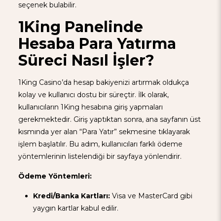
seçenek bulabilir.
1King Panelinde
Hesaba Para Yatırma
Süreci Nasıl İşler?
1King Casino’da hesap bakiyenizi artırmak oldukça
kolay ve kullanıcı dostu bir süreçtir. İlk olarak,
kullanıcıların 1King hesabına giriş yapmaları
gerekmektedir. Giriş yaptıktan sonra, ana sayfanın üst
kısmında yer alan “Para Yatır” sekmesine tıklayarak
işlem başlatılır. Bu adım, kullanıcıları farklı ödeme
yöntemlerinin listelendiği bir sayfaya yönlendirir.
Ödeme Yöntemleri:
Kredi/Banka Kartları:
Visa ve MasterCard gibi
yaygın kartlar kabul edilir.