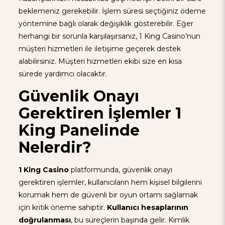
beklemeniz gerekebilir. İşlem süresi seçtiğiniz ödeme
yöntemine bağlı olarak değişiklik gösterebilir. Eğer
herhangi bir sorunla karşılaşırsanız, 1 King Casino’nun
müşteri hizmetleri ile iletişime geçerek destek
alabilirsiniz. Müşteri hizmetleri ekibi size en kısa
sürede yardımcı olacaktır.
Güvenlik Onayı
Gerektiren İşlemler 1
King Panelinde
Nelerdir?
1 King Casino
platformunda, güvenlik onayı
gerektiren işlemler, kullanıcıların hem kişisel bilgilerini
korumak hem de güvenli bir oyun ortamı sağlamak
için kritik öneme sahiptir.
Kullanıcı hesaplarının
doğrulanması
, bu süreçlerin başında gelir. Kimlik