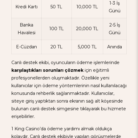
1-3 İş
Kredi Kartı
50 TL
10,000 TL
Günü
Banka
2-5 İş
100 TL
20,000 TL
Havalesi
Günü
E-Cüzdan
20 TL
5,000 TL
Anında
Canlı destek ekibi, oyuncuların ödeme işlemlerinde
karşılaştıkları sorunları çözmek
için eğitimli
profesyonellerden oluşmaktadır. Özellikle yeni
kullanıcılar için ödeme yöntemlerinin nasıl kullanılacağı
konusunda rehberlik sağlanmaktadır. Kullanıcılar,
siteye giriş yaptıktan sonra ekranın sağ alt köşesinde
bulunan canlı destek simgesine tıklayarak bu hizmete
erişebilirler.
1 King Casino’da ödeme yardımı almak oldukça
kolaydır. Canlı destek ekibiyle yapılan görüşmelerde