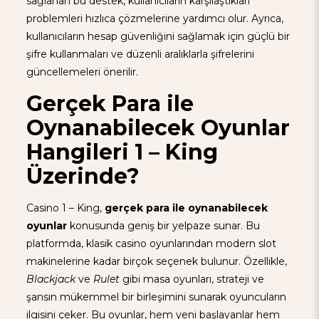
sağlanan bu destek, kullanıcıların karşılaştıkları
problemleri hızlıca çözmelerine yardımcı olur. Ayrıca,
kullanıcıların hesap güvenliğini sağlamak için güçlü bir
şifre kullanmaları ve düzenli aralıklarla şifrelerini
güncellemeleri önerilir.
Gerçek Para ile
Oynanabilecek Oyunlar
Hangileri 1 – King
Üzerinde?
Casino 1 – King,
gerçek para ile oynanabilecek
oyunlar
konusunda geniş bir yelpaze sunar. Bu
platformda, klasik casino oyunlarından modern slot
makinelerine kadar birçok seçenek bulunur. Özellikle,
Blackjack
ve
Rulet
gibi masa oyunları, strateji ve
şansın mükemmel bir birleşimini sunarak oyuncuların
ilgisini çeker. Bu oyunlar, hem yeni başlayanlar hem