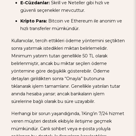
E-Cüzdanlar:
Skrill ve Neteller gibi hızlı ve
güvenli seçenekler mevcuttur.
Kripto Para:
Bitcoin ve Ethereum ile anonim ve
hızlı transferler mümkündür.
Kullanıcılar, tercih ettikleri ödeme yöntemini seçtikten
sonra yatırmak istedikleri miktarı belirlemelidir.
Minimum yatırım tutarı genellikle 50 TL olarak
belirlenmiştir, ancak bu miktar seçilen ödeme
yöntemine göre değişiklik gösterebilir. Ödeme
detayları girildikten sonra “Onayla” butonuna
tıklanarak işlem tamamlanır. Genellikle yatırılan tutar
anında hesaba yansır; ancak bankaların işlem
sürelerine bağlı olarak bu süre uzayabilir.
Herhangi bir sorun yaşandığında, 1King’in 7/24 hizmet
veren müşteri destek ekibiyle iletişime geçmek
mümkündür. Canlı sohbet veya e-posta yoluyla