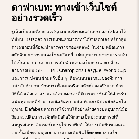
ดาฟาเบท: ทางเข้าเว็บไซต์
อย่างรวดเร็ว
รูเล็ตเป็นเกมที่ง่าย แต่สนุกสนานที่ทุกคนสามารถออกไปเล่นได้
ที่นี่บน Dafabet การเดิมพันสามารถทำได้กับสีตัวเลขหรือกลุ่ม
ตัวเลขก่อนที่ล้อจะทำการตรวจสอบผลลัพธ์ มันง่ายเหมือนการ
ผลักดันและการแสดงโชคบริสุทธิ์ แต่สนุกมากและสามารถเล่น
ได้เป็นเวลานานมาก การเดิมพันฟุตบอลในการแลกเปลี่ยน
สามารถเป็น GPL, EPL, Champions League, World Cup
และการแข่งขันข้ามทวีปอื่น ๆ เดิมพันบนชัยชนะของทีมการ
แข่งขันจำนวนเป้าหมายทั้งหมดหรือผลลัพธ์ของครึ่งแรก ด้วย
วิธีนี้ตัวเลือกต่าง ๆ และอัตราต่อรองที่มีการแข่งขันมีให้สำหรับ
แฟนฟุตบอลที่สามารถเดิมพันความบันเทิงและมีประสิทธิผลใน
ทุกเกม Dafabet สามารถใช้งานได้อย่างง่ายดายบนอุปกรณ์มือ
ถือและเปลี่ยนการเดิมพันมือถือให้กลายเป็นประสบการณ์ที่
สมบูรณ์แบบ อินเทอร์เฟซผู้ใช้กราฟิกทำให้การเดิมพันของคุณ
ง่ายขึ้นเนื่องจากคุณสามารถวางเดิมพันได้ตลอดเวลาหรือ