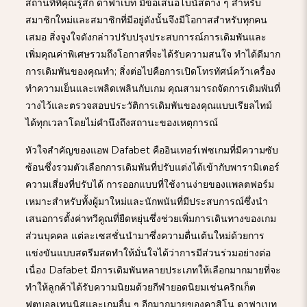
สถานที่ที่คุณรู้สึก ดาฟาเบท มีข้อเสนอโบนัสต่าง ๆ สำหรับ
สมาชิกใหม่และสมาชิกที่มีอยู่ดังนั้นจึงมีโอกาสสำหรับทุกคน
เสมอ สิ่งจูงใจดังกล่าวปรับปรุงประสบการณ์การเดิมพันและ
เพิ่มคุณค่าพิเศษรวมถึงโอกาสที่จะได้รับความสนใจ ทำได้ดีมาก
การเดิมพันของคุณทำ; สิ่งต่อไปคือการเปิดโทรทัศน์คว้าเครื่อง
ทำความเย็นและเพลิดเพลินกับเกม คุณสามารถจัดการเดิมพันที่
วางไว้และตรวจสอบประวัติการเดิมพันของคุณแบบเรียลไทม์
ได้ทุกเวลาโดยไม่คำนึงถึงสถานะของเหตุการณ์
หัวใจสำคัญของแอพ Dafabet คืออินเทอร์เฟซเกมที่มีความซับ
ซ้อนซึ่งรวมตัวเลือกการเดิมพันที่ปรับแต่งได้เข้ากับพารามิเตอร์
ความเสี่ยงที่ปรับได้ การออกแบบที่ใช้งานง่ายของแพลตฟอร์ม
เหมาะสำหรับทั้งผู้มาใหม่และนักพนันที่มีประสบการณ์ซึ่งนำ
เสนอการตั้งค่าทวีคูณที่ยืดหยุ่นซึ่งช่วยเพิ่มการเดินทางของเกม
ส่วนบุคคล แต่ละเซสชั่นนำมาซึ่งความตื่นเต้นใหม่ด้วยการ
แข่งขันแบบสตรีมสดทำให้มั่นใจได้ว่าการมีส่วนร่วมอย่างต่อ
เนื่อง Dafabet มีการเดิมพันหลายประเภทให้เลือกมากมายที่จะ
ทำให้ลูกค้าได้รับความนิยมด้วยกีฬายอดนิยมเช่นคริกเก็ต
ฟุตบอลเทนนิสและเกมอื่น ๆ อีกมากมายของคาสิโน ดาฟาเบท