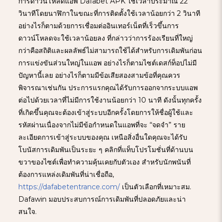
การดาวน์โหลดแอพ Dafabet APK ใช้เวลาประมาณ 22
วินาทีโดยนาฬิกาในขณะที่การติดตั้งใช้เวลาน้อยกว่า 2 วินาที
อย่างไรก็ตามด้วยการเชื่อมต่ออินเทอร์เน็ตที่เร็วขึ้นการ
ดาวน์โหลดจะใช้เวลาน้อยลง ที่กล่าวว่าการร้องเรียนที่ใหญ่
กว่าคือสถิติและผลลัพธ์ไม่สามารถใช้ได้สำหรับการเดิมพันก่อน
การแข่งขันส่วนใหญ่ในแอพ อย่างไรก็ตามไซต์เดสก์ท็อปไม่มี
ปัญหานี้เลย อย่างไรก็ตามมีข้อเสียสองสามข้อที่คุณควร
พิจารณาเช่นกัน ประการแรกคุณได้รับการออกจากระบบแอพ
ต่อไปด้วยเวลาที่ไม่มีการใช้งานน้อยกว่า 10 นาที ดังนั้นทุกครั้ง
ที่เกิดขึ้นคุณจะต้องเข้าสู่ระบบอีกครั้งโดยการให้ชื่อผู้ใช้และ
รหัสผ่านเนื่องจากไม่มีข้อกำหนดในแอพที่จะ “จดจำ” ราย
ละเอียดการเข้าสู่ระบบของคุณ เหนือสิ่งอื่นใดคุณจะได้รับ
โบนัสการเดิมพันเป็นระยะ ๆ คลิกที่แท็บโปรโมชั่นที่ด้านบน
ขวาของไซต์เพื่อทำความคุ้นเคยกับตัวเอง สำหรับนักพนันที่
ต้องการแหล่งเดิมพันที่น่าเชื่อถือ,
https://dafabetentrance.com/
เป็นตัวเลือกที่เหมาะสม.
Dafawin มอบประสบการณ์การเดิมพันที่ปลอดภัยและน่า
สนใจ.