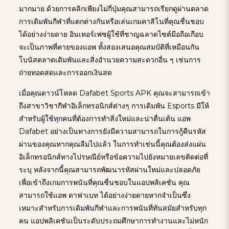
มากมาย ด้วยการคลิกเพียงไม่กี่ปุ่มคุณสามารถเรียกดูผ่านตลาด
การเดิมพันกีฬาที่แตกต่างกันหรือเล่นเกมคาสิโนที่คุณชื่นชอบ
ได้อย่างง่ายดาย อินเทอร์เฟซผู้ใช้ที่ชาญฉลาดไซต์มือถือเกือบ
จะเป็นภาพที่คายของแอพ ทั้งสองเสนอคุณสมบัติที่เหมือนกัน
โบนัสตลาดเดิมพันและสิ่งอำนวยความสะดวกอื่น ๆ เช่นการ
ถ่ายทอดสดและการออกเงินสด
เมื่อคุณดาวน์โหลด Dafabet Sports APK คุณจะสามารถเข้า
ถึงสาขาวิชากีฬาอิเล็กทรอนิกส์ต่างๆ การเดิมพัน Esports มีให้
สำหรับผู้ใช้ทุกคนที่ต้องการทำสิ่งใหม่และน่าตื่นเต้น แอพ
Dafabet อย่างเป็นทางการยังมีความสามารถในการกู้คืนรหัส
ผ่านของคุณหากคุณลืมไปแล้ว ในการทำเช่นนี้คุณต้องส่งแผ่น
อิเล็กทรอนิกส์ทางไปรษณีย์หรือข้อความไปยังหมายเลขติดต่อที่
ระบุ หลังจากนี้คุณสามารถพัฒนารหัสผ่านใหม่และปลอดภัย
เพื่อเข้าถึงเกมการพนันที่คุณชื่นชอบในแอปพลิเคชัน คุณ
สามารถใช้แอพ ดาฟาเบท ได้อย่างง่ายดายหากจำเป็นซึ่ง
เหมาะสำหรับการเดิมพันกีฬาและการพนันที่ทันสมัยสำหรับทุก
คน แอปพลิเคชันเป็นระดับประถมศึกษาการทำงานและไม่หนัก