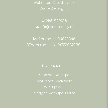
Wolter ten Catestraat 43
7551 HX Hengelo
085-2129018
info@etenmetlay.nl
KVK-nummer: 84822848
BTW-nummer: NL863391825B01
Ga naar…
Koop het Kookspel
Wat is het Kookspel?
Wie zijn wij?
Inloggen Kookspel Online