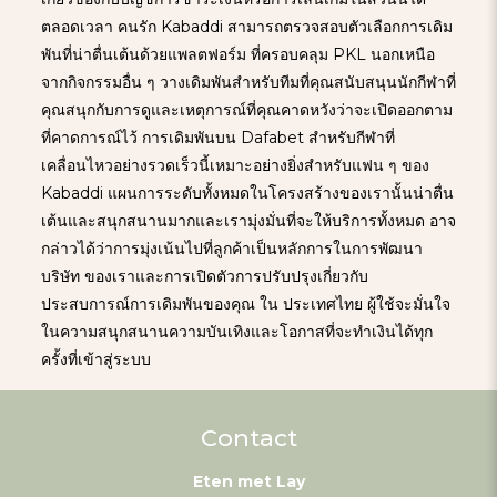
ตลอดเวลา คนรัก Kabaddi สามารถตรวจสอบตัวเลือกการเดิม
พันที่น่าตื่นเต้นด้วยแพลตฟอร์ม ที่ครอบคลุม PKL นอกเหนือ
จากกิจกรรมอื่น ๆ วางเดิมพันสำหรับทีมที่คุณสนับสนุนนักกีฬาที่
คุณสนุกกับการดูและเหตุการณ์ที่คุณคาดหวังว่าจะเปิดออกตาม
ที่คาดการณ์ไว้ การเดิมพันบน Dafabet สำหรับกีฬาที่
เคลื่อนไหวอย่างรวดเร็วนี้เหมาะอย่างยิ่งสำหรับแฟน ๆ ของ
Kabaddi แผนการระดับทั้งหมดในโครงสร้างของเรานั้นน่าตื่น
เต้นและสนุกสนานมากและเรามุ่งมั่นที่จะให้บริการทั้งหมด อาจ
กล่าวได้ว่าการมุ่งเน้นไปที่ลูกค้าเป็นหลักการในการพัฒนา
บริษัท ของเราและการเปิดตัวการปรับปรุงเกี่ยวกับ
ประสบการณ์การเดิมพันของคุณ ใน ประเทศไทย ผู้ใช้จะมั่นใจ
ในความสนุกสนานความบันเทิงและโอกาสที่จะทำเงินได้ทุก
ครั้งที่เข้าสู่ระบบ
Contact
Eten met Lay