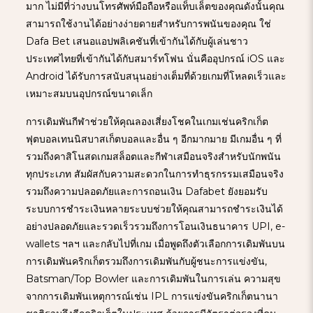
มาก ไม่มีที่ว่างบนโทรศัพท์มือถือหรือแท็บเล็ตของคุณดังนั้นคุณ
สามารถใช้งานได้อย่างง่ายดายสำหรับการพนันของคุณ ใช่
Dafa Bet เสนอแอปพลิเคชันที่เข้ากันได้กับผู้เล่นชาว
ประเทศไทยที่เข้ากันได้กับสมาร์ทโฟน นั่นคืออุปกรณ์ iOS และ
Android ได้รับการสนับสนุนอย่างเต็มที่ด้วยเกมที่โหลดเร็วและ
เหมาะสมบนอุปกรณ์ขนาดเล็ก
การเดิมพันกีฬาช่วยให้คุณลองเสี่ยงโชคในเกมเช่นคริกเก็ต
ฟุตบอลเทนนิสบาสเก็ตบอลและอื่น ๆ อีกมากมาย มีเกมอื่น ๆ ที่
รวมถึงคาสิโนสดเกมสล็อตและกีฬาเสมือนจริงสำหรับนักพนัน
ทุกประเภท สัมผัสกับความสะดวกในการทำธุรกรรมเสมือนจริง
รวมถึงความปลอดภัยและการถอนเงิน Dafabet ยังยอมรับ
ระบบการชำระเงินหลายระบบช่วยให้คุณสามารถชำระเงินได้
อย่างปลอดภัยและรวดเร็วรวมถึงการโอนเงินธนาคาร UPI, e-
wallets ฯลฯ และกลับไปที่เกม เมื่อพูดถึงตัวเลือกการเดิมพันบน
การเดิมพันคริกเก็ตรวมถึงการเดิมพันกับผู้ชนะการแข่งขัน,
Batsman/Top Bowler และการเดิมพันในการเล่น ความสุข
จากการเดิมพันเหตุการณ์เช่น IPL การแข่งขันคริกเก็ตนานา