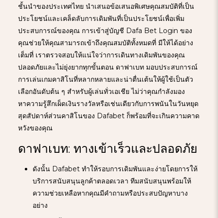
ชั้นนำของประเทศไทย นำเสนอข้อเสนอพิเศษคุณสมบัติที่เป็น
ประโยชน์และเคล็ดลับการเดิมพันที่เป็นประโยชน์เพื่อเพิ่ม
ประสบการณ์ของคุณ การเข้าสู่บัญชี Dafa Bet Login ของ
คุณช่วยให้คุณสามารถเข้าถึงคุณสมบัติทั้งหมดที่ มีให้ได้อย่าง
เต็มที่ เราตรวจสอบให้แน่ใจว่าการเดินทางเดิมพันของคุณ
ปลอดภัยและไม่ยุ่งยากทุกขั้นตอน ดาฟาเบท มอบประสบการณ์
การเล่นเกมคาสิโนที่หลากหลายและน่าตื่นเต้นให้ผู้ใช้เป็นตัว
เลือกอันดับต้น ๆ สำหรับผู้เล่นทั่วเอเชีย ไม่ว่าคุณกำลังมอง
หาความรู้สึกเผ็ดเงินรางวัลหรือเช่นเดียวกับการพนันในวันหยุด
สุดสัปดาห์ส่วนคาสิโนของ Dafabet ก็พร้อมที่จะเกินความคาด
หวังของคุณ
ดาฟาเบท: ทางเข้าเร็วและปลอดภัย
ดังนั้น Dafabet ทำให้รอบการเดิมพันและง่ายโดยการให้
บริการสนับสนุนลูกค้าตลอดเวลา ทีมสนับสนุนพร้อมให้
ความช่วยเหลือหากคุณมีคำถามหรือประสบปัญหาบาง
อย่าง